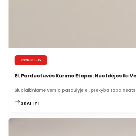
2026-06-15
El. Parduotuvės Kūrimo Etapai: Nuo Idėjos Iki 
Šiuolaikiniame verslo pasaulyje el. prekyba tapo neatsi
SKAITYTI