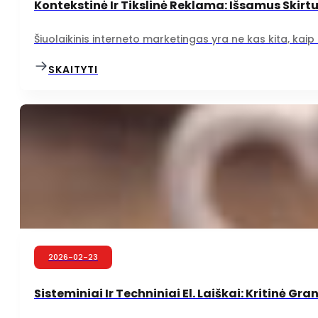
Kontekstinė Ir Tikslinė Reklama: Išsamus Skirt
Šiuolaikinis interneto marketingas yra ne kas kita, kaip 
SKAITYTI
Dropshipping-Lietuvoje
2026-02-23
Sisteminiai Ir Techniniai El. Laiškai: Kritinė G