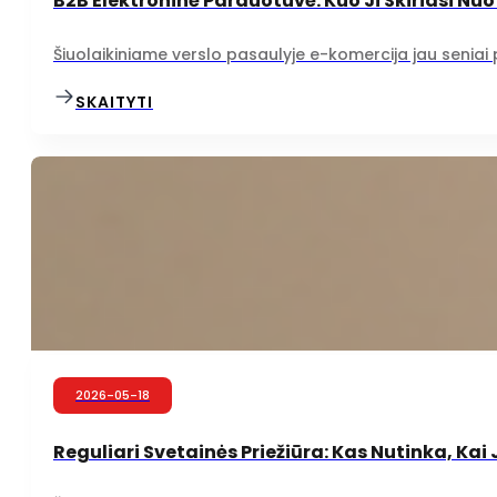
B2B Elektroninė Parduotuvė: Kuo Ji Skiriasi Nuo
Šiuolaikiniame verslo pasaulyje e-komercija jau seniai
SKAITYTI
2026-05-18
Reguliari Svetainės Priežiūra: Kas Nutinka, Kai J