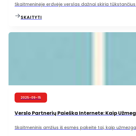
Skaitmeninėje erdvėje verslas dažnai skiria tūkstančius e
SKAITYTI
2025-09-15
Verslo Partnerių Paieška Internete: Kaip Užme
Skaitmeninis amžius iš esmės pakeitė tai, kaip užmezgame