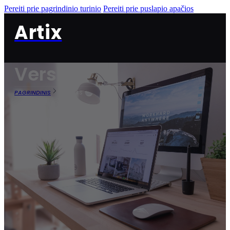
Pereiti prie pagrindinio turinio
Pereiti prie puslapio apačios
Artix
Verslas
PAGRINDINIS
VERSLAS