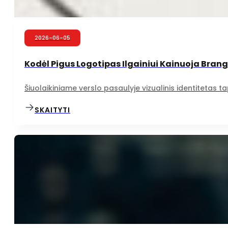
2026-06-05
Kodėl Pigus Logotipas Ilgainiui Kainuoja Bran
Šiuolaikiniame verslo pasaulyje vizualinis identitetas t
SKAITYTI