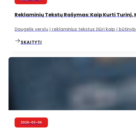
Reklaminių Tekstų Rašymas: Kaip Kurti Turinį, 
Daugelis verslų į reklaminius tekstus žiūri kaip į būtinybę 
SKAITYTI
2026-03-06