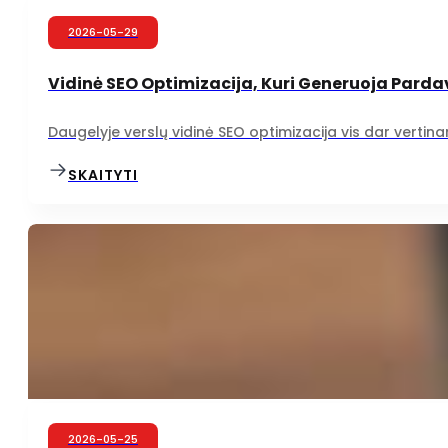
2026-05-29
Vidinė SEO Optimizacija, Kuri Generuoja Pardav
Daugelyje verslų vidinė SEO optimizacija vis dar vertinam
SKAITYTI
2026-05-25