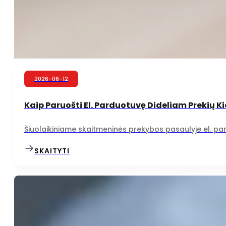
2026-06-12
Kaip Paruošti El. Parduotuvę Dideliam Prekių K
Šiuolaikiniame skaitmeninės prekybos pasaulyje el. pa
SKAITYTI