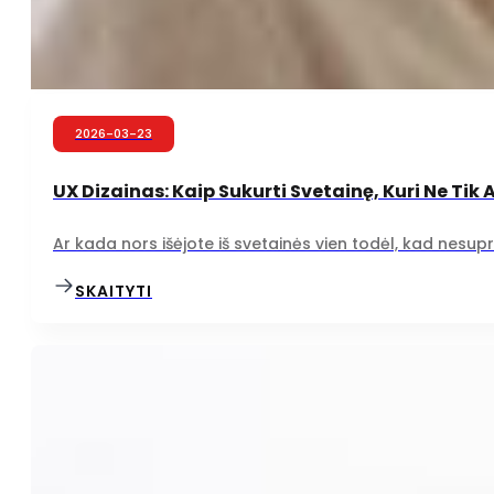
2026-03-23
UX Dizainas: Kaip Sukurti Svetainę, Kuri Ne Tik 
Ar kada nors išėjote iš svetainės vien todėl, kad nesuprat
SKAITYTI