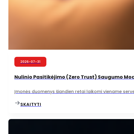
2026-07-31
Nulinio Pasitikėjimo (Zero Trust) Saugumo Mod
Įmonės duomenys šiandien retai laikomi viename serveryje
SKAITYTI