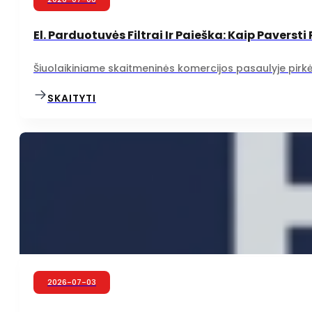
El. Parduotuvės Filtrai Ir Paieška: Kaip Pavers
Šiuolaikiniame skaitmeninės komercijos pasaulyje pirkėjų 
SKAITYTI
2026-07-03