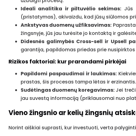
užbaigti procesą.
Ideali analitika ir piltuvėlio sekimas:
Jūs t
(pristatymas), akivaizdu, kad jūsų siūlomos pr
Ankstyvas duomenų užfiksavimas:
Paprastai
žingsnyje, jūs jau turėsite jo kontaktą ir galėsi
Didesnės galimybės Cross-sell ir Upsell p
garantija, papildomas priedas prie nusipirkto
Rizikos faktoriai: kur prarandami pirkėjai
Papildomi paspaudimai ir laukimas:
Kiekvie
prastas, šis procesas tampa lėtas ir erzinantis
Sudėtingas duomenų koregavimas:
Jei treč
jau suvestą informaciją (priklausomai nuo platf
Vieno žingsnio ar kelių žingsnių atsis
Norint aiškiai suprasti, kur investuoti, verta palygi