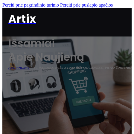
Pereiti prie pagrindinio turinio
Pereiti prie puslapio apačios
Artix
Išsamiai
Apie Naujieną
PAGRINDINIS
EL. PARDUOTUVĖS ATSISKAITYMO LANGAS: VIENO ŽINGSNIO 