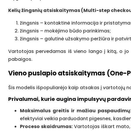
Kelių žingsnių atsiskaitymas (Multi-step checko
žingsnis – kontaktinė informacija ir pristatyma
žingsnis – mokėjimo būdo parinkimas;
žingsnis – galutinė užsakymo peržiūra ir patvir
Vartotojas pervedamas iš vieno lango į kitą, o jo 
pabaigos.
Vieno puslapio atsiskaitymas (One-P
Šis modelis išpopuliarėjo kaip atsakas į vartotojų n
Privalumai, kurie augina impulsyvų pardav
Maksimalus greitis ir mažiau paspaudimų
efektyviai veikia parduodant pigesnes, kasdie
Proceso skaidrumas:
Vartotojas iškart mato, 