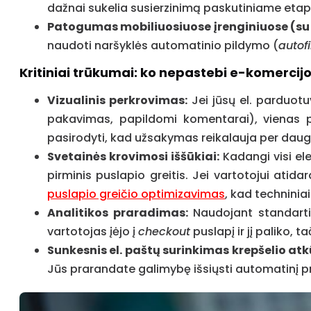
dažnai sukelia susierzinimą paskutiniame etap
Patogumas mobiliuosiuose įrenginiuose (su 
naudoti naršyklės automatinio pildymo (
autofi
Kritiniai trūkumai: ko nepastebi e-komercij
Vizualinis perkrovimas:
Jei jūsų el. parduotu
pakavimas, papildomi komentarai), vienas pus
pasirodyti, kad užsakymas reikalauja per dau
Svetainės krovimosi iššūkiai:
Kadangi visi el
pirminis puslapio greitis. Jei vartotojui atida
puslapio greičio optimizavimas
, kad technini
Analitikos praradimas:
Naudojant standartini
vartotojas įėjo į
checkout
puslapį ir jį paliko, 
Sunkesnis el. paštų surinkimas krepšelio atk
Jūs prarandate galimybę išsiųsti automatinį pr