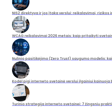
NIS2 direktyva ir jos įtaka verslui: reikalavimai, rizikos
WCAG reikalavimai 2026 metais: kaip pritaikyti svetai
Nulinio pasitikėjimo (Zero Trust) saugumo modelis: ka
Kodėl pigi interneto svetainė verslui ilgainiui kainuoja
Turinio strategija interneto svetainei: 7 žingsnių prakt