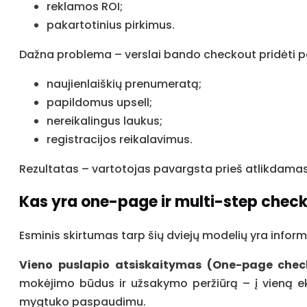
reklamos ROI;
pakartotinius pirkimus.
Dažna problema – verslai bando checkout pridėti 
naujienlaiškių prenumeratą;
papildomus upsell;
nereikalingus laukus;
registracijos reikalavimus.
Rezultatas – vartotojas pavargsta prieš atlikdama
Kas yra one-page ir multi-step chec
Esminis skirtumas tarp šių dviejų modelių yra informa
Vieno puslapio atsiskaitymas (One-page chec
mokėjimo būdus ir užsakymo peržiūrą – į vieną ek
mygtuko paspaudimu.