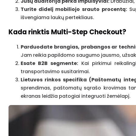
Jūsų auditorija perka impulsyviai:
Drabužiai,
Turite didelį mobiliojo srauto procentą:
Sup
išvengiama laukų pertekliaus.
Kada rinktis Multi-Step Checkout?
Parduodate brangias, prabangos ar techniš
Jam reikia papildomo saugumo jausmo, užsakymo 
Esate B2B segmente:
Kai pirkimui reikaling
transportavimo susitarimai.
Lietuvos rinkos specifika (Paštomatų integ
sprendimas, paštomatų sąrašo krovimas tame p
ekranas leidžia patogiai integruoti žemėlapį.