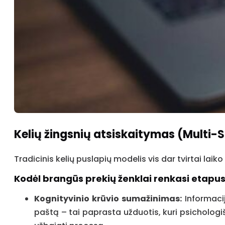
Kelių žingsnių atsiskaitymas (Multi-
Tradicinis kelių puslapių modelis vis dar tvirtai laik
Kodėl brangūs prekių ženklai renkasi etapu
Kognityvinio krūvio sumažinimas:
Informacij
paštą – tai paprasta užduotis, kuri psichologišk