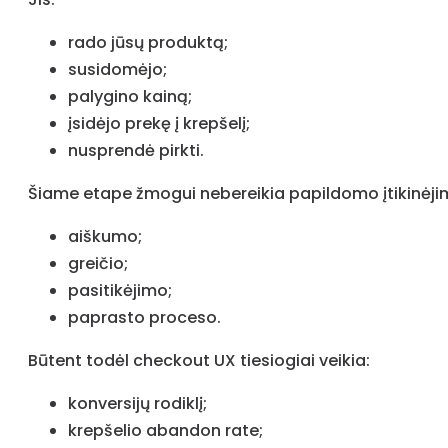
rado jūsų produktą;
susidomėjo;
palygino kainą;
įsidėjo prekę į krepšelį;
nusprendė pirkti.
Šiame etape žmogui nebereikia papildomo įtikinėjim
aiškumo;
greičio;
pasitikėjimo;
paprasto proceso.
Būtent todėl checkout UX tiesiogiai veikia:
konversijų rodiklį;
krepšelio abandon rate;