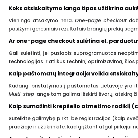
Koks atsiskaitymo lango tipas užtikrina auk
Vieningo atsakymo nėra.
One-page checkout
dažn
pasižymi geresniais rezultatais brangių prekių segm
Ar one-page checkout sulėtina el. parduotuv
Gali sulėtinti, jei puslapis suprogramuotas neopti
technologijas ir atlikus techninį optimizavimą, šio
Kaip paštomatų integracija veikia atsiskait
Kadangi pristatymas į paštomatus Lietuvoje yra i
Multi-step
lange tam galima išskirti švarų, atskirą ž
Kaip sumažinti krepšelio atmetimo rodiklį 
Suteikite galimybę pirkti be registracijos (kaip s
pradžioje ir užtikrinkite, kad grįžtant atgal pirkėjui