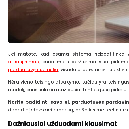
Jei matote, kad esama sistema nebeatitinka var
atnaujinimas
, kurio metu peržiūrima visa pirkim
parduotuvę nuo nulio
, visada pradedame nuo klient
Nėra vieno teisingo atsakymo, tačiau yra teisingas 
modelį, kuris sukelia mažiausiai trinties jūsų pirkėjui.
Norite padidinti savo el. parduotuvės pardavi
dabartinį
checkout
procesą, pašalinsime technines k
Dažniausiai užduodami klausimai: