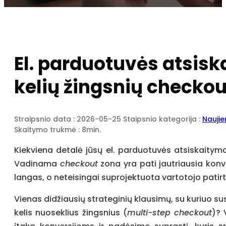
El. parduotuvės atsisk
kelių žingsnių checkou
Straipsnio data : 2026-05-25
Staipsnio kategorija :
Nauji
Skaitymo trukmė : 8min.
Kiekviena detalė jūsų el. parduotuvės atsiskaitymo
Vadinama
checkout
zona yra pati jautriausia konve
langas, o neteisingai suprojektuota vartotojo patir
Vienas didžiausių strateginių klausimų, su kuriuo susi
kelis nuoseklius žingsnius (
multi-step checkout
)? 