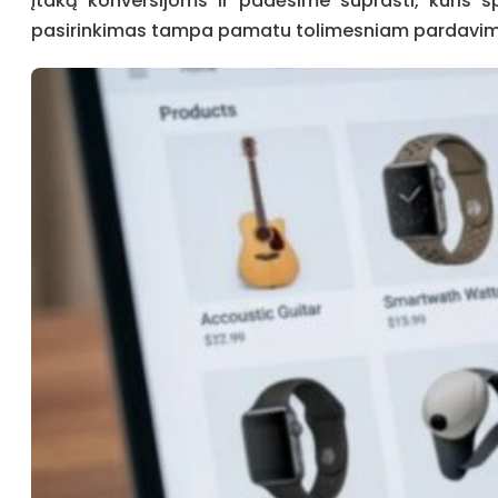
įtaką konversijoms ir padėsime suprasti, kuris 
pasirinkimas tampa pamatu tolimesniam pardavim