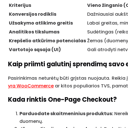
Kriterijus
Vieno žingsnio 
Konversijos rodiklis
Dažniausiai aukšt
Užsakymo atlikimo greitis
Labai greitas, m
Analitikos tikslumas
Sudėtingas (reika
Krepšelio atkūrimo potencialas
Žemas (duomenys 
Vartotojo sąsaja (UI)
Gali atrodyti netv
Kaip priimti galutinį sprendimą savo 
Pasirinkimas neturėtų būti grįstas nuojauta. Reikia 
yra WooCommerce
ar kitos populiarios TVS, pamat
Kada rinktis One-Page Checkout?
Parduodate skaitmeninius produktus:
Nereik
duomenų.