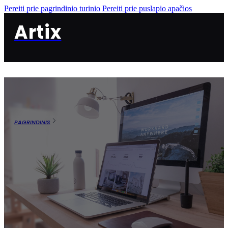
Pereiti prie pagrindinio turinio
Pereiti prie puslapio apačios
Artix
PAGRINDINIS
PASLAUGOS