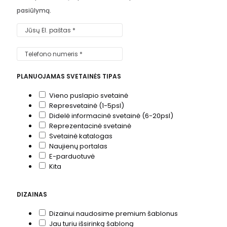
pasiūlymą.
PLANUOJAMAS SVETAINĖS TIPAS
Vieno puslapio svetainė
Represvetainė (1-5psl)
Didelė informacinė svetainė (6-20psl)
Reprezentacinė svetainė
Svetainė katalogas
Naujienų portalas
E-parduotuvė
Kita
DIZAINAS
Dizainui naudosime premium šablonus
Jau turiu išsirinką šabloną