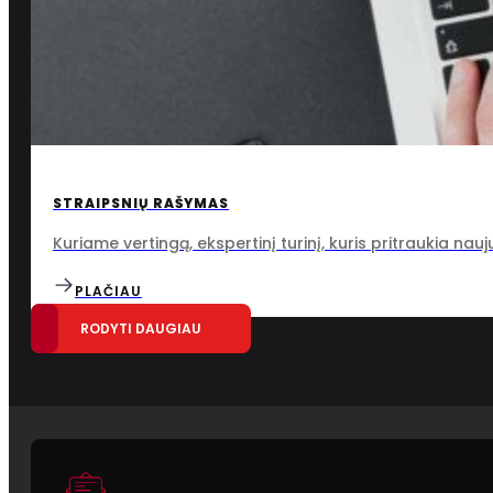
STRAIPSNIŲ RAŠYMAS
Kuriame vertingą, ekspertinį turinį, kuris pritraukia nauju
PLAČIAU
RODYTI DAUGIAU