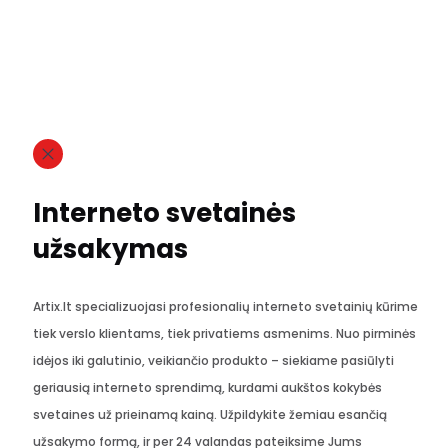
Interneto svetainės
užsakymas
Artix.lt specializuojasi profesionalių interneto svetainių kūrime
tiek verslo klientams, tiek privatiems asmenims. Nuo pirminės
idėjos iki galutinio, veikiančio produkto – siekiame pasiūlyti
geriausią interneto sprendimą, kurdami aukštos kokybės
svetaines už prieinamą kainą. Užpildykite žemiau esančią
užsakymo formą, ir per 24 valandas pateiksime Jums