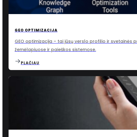
GEO OPTIMIZACIJA
GEO optimizacija – tai jūsų verslo profilio ir svetainės 
žemėlapiuose ir paieškos sistemose.
PLAČIAU