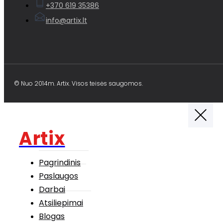
+370 619 35386
info@artix.lt
© Nuo 2014m. Artix. Visos teisės saugomos.
Artix
Pagrindinis
Paslaugos
Darbai
Atsiliepimai
Blogas