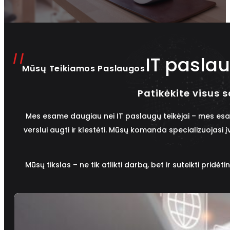
IT pasla
Mūsų Teikiamos Paslaugos
Patikėkite visus 
Mes esame daugiau nei IT paslaugų teikėjai – mes esame
verslui augti ir klestėti. Mūsų komanda specializuojasi į
Mūsų tikslas – ne tik atlikti darbą, bet ir suteikti prid