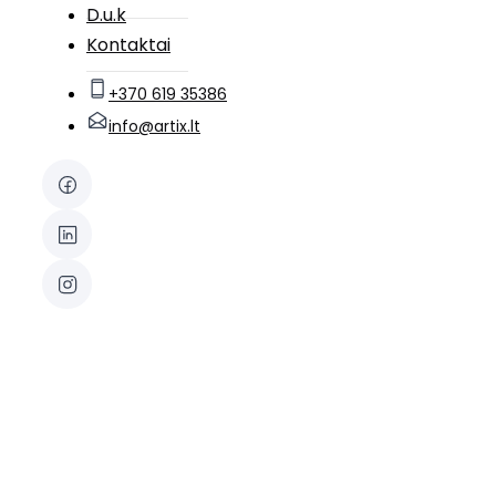
D.u.k
Kontaktai
+370 619 35386
info@artix.lt