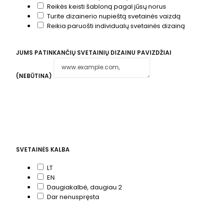
Reikės keisti šabloną pagal jūsų norus
Turite dizainerio nupieštą svetainės vaizdą
Reikia paruošti individualų svetainės dizainą
JUMS PATINKANČIŲ SVETAINIŲ DIZAINU PAVIZDŽIAI
(NEBŪTINA)
SVETAINĖS KALBA
LT
EN
Daugiakalbė, daugiau 2
Dar nenuspręsta