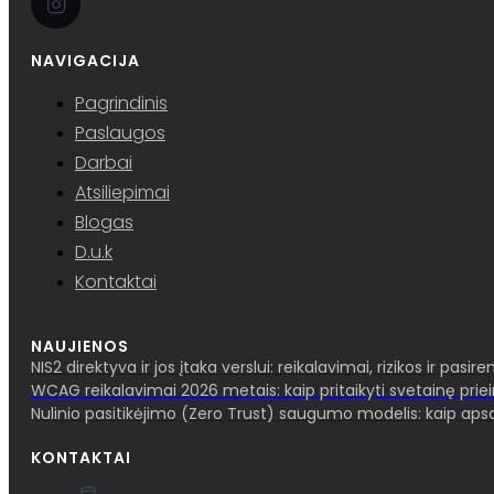
NAVIGACIJA
Pagrindinis
Paslaugos
Darbai
Atsiliepimai
Blogas
D.u.k
Kontaktai
NAUJIENOS
NIS2 direktyva ir jos įtaka verslui: reikalavimai, rizikos ir pasir
WCAG reikalavimai 2026 metais: kaip pritaikyti svetainę pri
Nulinio pasitikėjimo (Zero Trust) saugumo modelis: kaip aps
KONTAKTAI