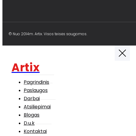
© Nuo 2014m. Artix. Visos teisės saugomos.
Artix
Pagrindinis
Paslaugos
Darbai
Atsiliepimai
Blogas
D.u.k
Kontaktai