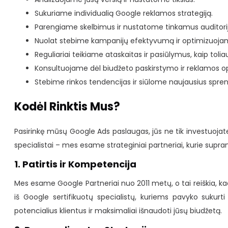
Sukuriame individualią Google reklamos strategiją.
Parengiame skelbimus ir nustatome tinkamus auditorijo
Nuolat stebime kampanijų efektyvumą ir optimizuoja
Reguliariai teikiame ataskaitas ir pasiūlymus, kaip toliau
Konsultuojame dėl biudžeto paskirstymo ir reklamos o
Stebime rinkos tendencijas ir siūlome naujausius spre
Kodėl Rinktis Mus?
Pasirinkę mūsų Google Ads paslaugas, jūs ne tik investuojate 
specialistai – mes esame strateginiai partneriai, kurie supra
1. Patirtis ir Kompetencija
Mes esame Google Partneriai nuo 2011 metų, o tai reiškia, k
iš Google sertifikuotų specialistų, kuriems pavyko sukurt
potencialius klientus ir maksimaliai išnaudoti jūsų biudžetą.