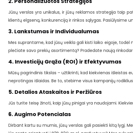
2. Personalizuotos Strategijos
Jūsų verslas yra unikalus, ir jūsų reklamos strategija taip 
klientų elgseną, konkurenciją ir rinkos sąlygas. Pasiūlysime uni
3. Lankstumas ir Individualumas
Mes suprantame, kad jūsų veikla gali kisti laiko eigoje, todėl 
plečiate savo prekių asortimentą? Pradedate naują rinkodaros
4. Investicijų Grąža (ROI) ir Efektyvumas
Mūsų pagrindinis tikslas – užtikrinti, kad kiekvienas išleis
neprotingas išlaidas. Be to, stebime visus kampanijų rodiklius 
5. Detalios Ataskaitos ir Peržiūros
Jūs turite teisę žinoti, kaip jūsų pinigai yra naudojami. Kie
6. Augimo Potencialas
Dirbant kartu su mumis, jūsų verslas gali pasiekti kitą lygį