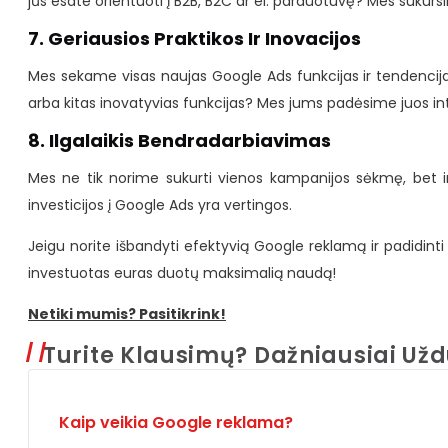
jūs esate orientuoti į B2B, B2C ar el. parduotuvę? Mes sukurs
7. Geriausios Praktikos Ir Inovacijos
Mes sekame visas naujas Google Ads funkcijas ir tendencija
arba kitas inovatyvias funkcijas? Mes jums padėsime juos int
8. Ilgalaikis Bendradarbiavimas
Mes ne tik norime sukurti vienos kampanijos sėkmę, bet ir už
investicijos į Google Ads yra vertingos.
Jeigu norite išbandyti efektyvią Google reklamą ir padidint
investuotas euras duotų maksimalią naudą!
Netiki mumis? Pasitikrink!
Turite Klausimų? Dažniausiai U
Kaip veikia Google reklama?