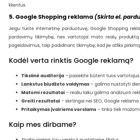
klientus.
5. Google Shopping reklama
(Skirta el. par
Jeigu turite internetinę parduotuvę, Google Shopping rekla
pardavimų tikimybę, nes vartotojai mato realų produktą 
pageidavimus, taip padidinant tikimybę, kad jie atliks pirkimą
Kodėl verta rinktis Google reklamą?
Tikslinė auditorija
– pasiekite būtent tuos vartotojus,
Lankstus biudžeto valdymas
– galima nustatyti dien
Matomi rezultatai
– realiu laiku galima analizuoti r
Greiti rezultatai
– skirtingai nei SEO, Google reklama 
Pritaikymas įvairiems verslams
– tinka tiek mažoms
Kaip mes dirbame?
Analizuojame jūsų verslą ir nustatome tikslus.