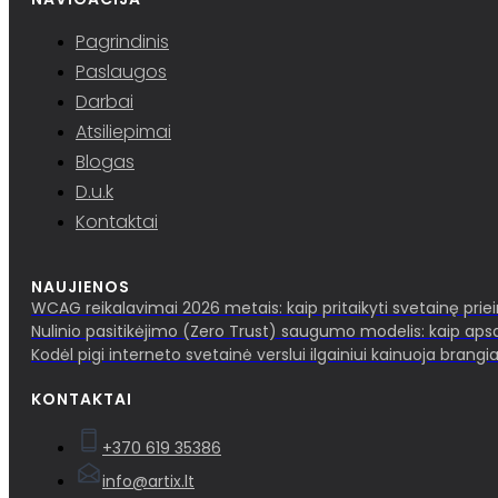
Pagrindinis
Paslaugos
Darbai
Atsiliepimai
Blogas
D.u.k
Kontaktai
NAUJIENOS
WCAG reikalavimai 2026 metais: kaip pritaikyti svetainę pri
Nulinio pasitikėjimo (Zero Trust) saugumo modelis: kaip aps
Kodėl pigi interneto svetainė verslui ilgainiui kainuoja brangia
KONTAKTAI
+370 619 35386
info@artix.lt