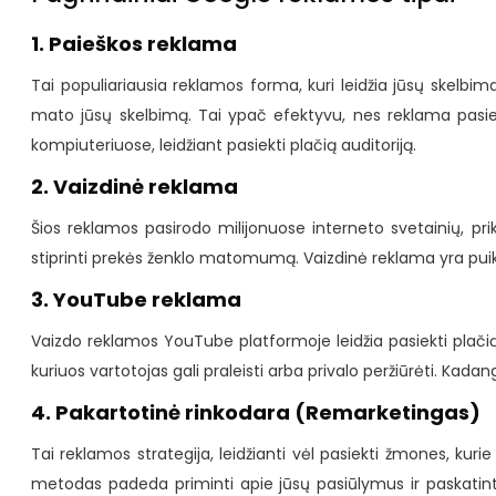
1. Paieškos reklama
Tai populiariausia reklamos forma, kuri leidžia jūsų skelbimam
mato jūsų skelbimą. Tai ypač efektyvu, nes reklama pasieki
kompiuteriuose, leidžiant pasiekti plačią auditoriją.
2. Vaizdinė reklama
Šios reklamos pasirodo milijonuose interneto svetainių, prikl
stiprinti prekės ženklo matomumą. Vaizdinė reklama yra puiku
3. YouTube reklama
Vaizdo reklamos YouTube platformoje leidžia pasiekti plačią a
kuriuos vartotojas gali praleisti arba privalo peržiūrėti. Kad
4. Pakartotinė rinkodara (Remarketingas)
Tai reklamos strategija, leidžianti vėl pasiekti žmones, kur
metodas padeda priminti apie jūsų pasiūlymus ir paskatinti 