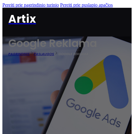
Pereiti prie pagrindinio turinio
Pereiti prie puslapio apačios
Artix
Google Reklama
PAGRINDINIS
PASLAUGOS
GOOGLE REKLAMA