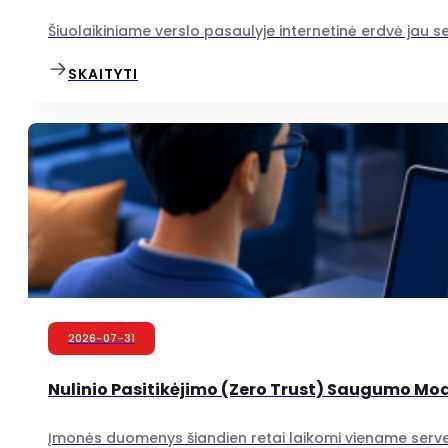
Šiuolaikiniame verslo pasaulyje internetinė erdvė jau 
SKAITYTI
2026-07-31
Nulinio Pasitikėjimo (Zero Trust) Saugumo Mod
Įmonės duomenys šiandien retai laikomi viename serveryje