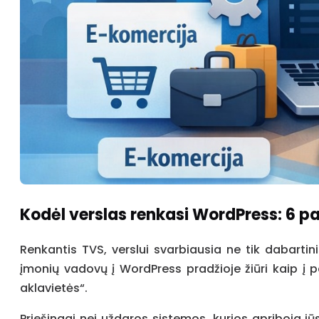
Kodėl verslas renkasi WordPress: 6 pa
Renkantis TVS, verslui svarbiausia ne tik dabart
įmonių vadovų į WordPress pradžioje žiūri kaip į pa
aklavietės“.
Priešingai nei uždaros sistemos, kurios apriboja jū