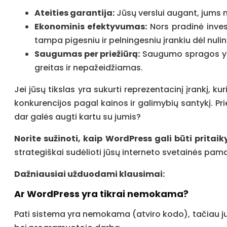
Ateities garantija:
Jūsų verslui augant, jums n
Ekonominis efektyvumas:
Nors pradinė invest
tampa pigesniu ir pelningesniu įrankiu dėl nuli
Saugumas per priežiūrą:
Saugumo spragos yr
greitas ir nepažeidžiamas.
Jei jūsų tikslas yra sukurti reprezentacinį įrankį, 
konkurencijos pagal kainos ir galimybių santykį. Pri
dar galės augti kartu su jumis?
Norite sužinoti, kaip WordPress gali būti pritaik
strategiškai sudėlioti jūsų interneto svetainės pam
Dažniausiai užduodami klausimai:
Ar WordPress yra tikrai nemokama?
Pati sistema yra nemokama (atviro kodo), tačiau ju