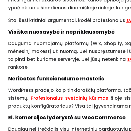
ypač aktualu šiandienos dinamiškoje rinkoje, kur gebė
Štai šeši kritiniai argumentai, kodėl profesionalus
s
Visiška nuosavybė ir nepriklausomybė
Dauguma nuomojamų platformų (Wix, Shopify, Squar
mėnesinį mokestį už nuomą. Jei nuspręstumėte išeit
talpinti bet kuriame serveryje. Jei jūsų netenkina
s
rankose.
Neribotas funkcionalumo mastelis
WordPress pradėjo kaip tinklaraščių platforma, tačia
sistemų.
Profesionalus svetainių kūrimas
šioje si
produktų konfigūratoriaus? Visa tai įgyvendinama 
El. komercijos lyderystė su WooCommerce
Daugiau nei trečdalis visų internetinių parduotuvi