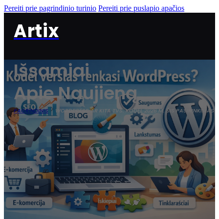
Pereiti prie pagrindinio turinio
Pereiti prie puslapio apačios
Artix
Išsamiai
Apie Naujieną
PAGRINDINIS
WORDPRESS AR KITA TVS: KODĖL 2026 M. ŠIS PASIRINKIMAS