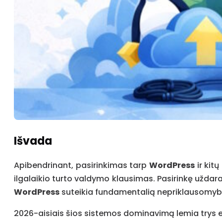
Išvada
Apibendrinant, pasirinkimas tarp
WordPress
ir kit
ilgalaikio turto valdymo klausimas. Pasirinkę uždar
WordPress
suteikia fundamentalią nepriklausomybę:
2026-aisiais šios sistemos dominavimą lemia trys es