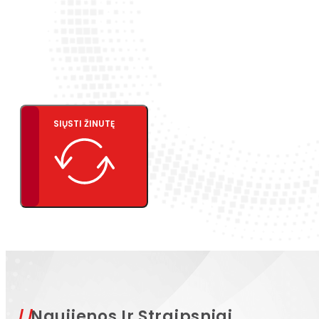
SIŲSTI ŽINUTĘ
Naujienos Ir Straipsniai