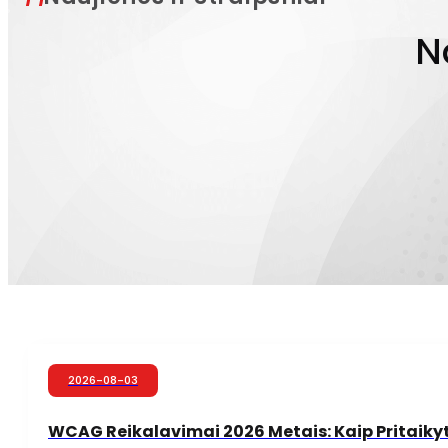
N
2026-08-03
WCAG Reikalavimai 2026 Metais: Kaip Pritaikyt