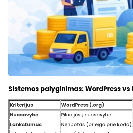
Sistemos palyginimas: WordPress vs
Kriterijus
WordPress (.org)
Nuosavybė
Pilna jūsų nuosavybė
Lankstumas
Neribotas (prieiga prie kodo)