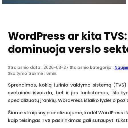
WordPress ar kita TVS:
dominuoja verslo sekt
Straipsnio data : 2026-03-27
Staipsnio kategorija :
Nauji
Skaitymo trukmė : 6min.
Sprendimas, kokią turinio valdymo sistemą (TVS) p
svetainės išvaizda, bet ir jos lankstumas, išla
specializuotų įrankių, WordPress išlaiko lyderio poz
Šiame straipsnyje analizuojame, kodėl WordPress išli
kaip teisingas TVS pasirinkimas gali sutaupyti tūkst