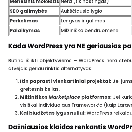
Mėnesinis mokestis
Nėra (tik hostingas)
SEO galimybės
Aukščiausio lygio
Perkėlimas
Lengvas ir galimas
Palaikymas
Milžiniška bendruomenė
Kada WordPress yra NE geriausias pa
Būtina išlikti objektyviems – WordPress nėra stebu
atvejais geriau rinktis alternatyvas:
Itin paprasti vienkartiniai projektai:
Jei jums 
greitesnis kelias.
Milžiniškos
Marketplace
platformos:
Jei kuri
visiškai individualaus Framework’o (kaip Larave
Kai biudžetas lygus nuliui:
WordPress reikalauj
Dažniausios klaidos renkantis WordPr