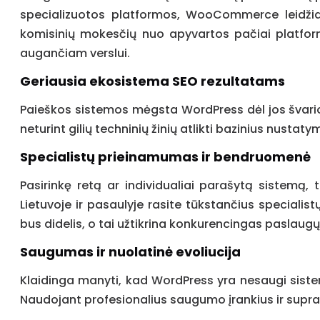
specializuotos platformos, WooCommerce leidžia l
komisinių mokesčių nuo apyvartos pačiai platfo
augančiam verslui.
Geriausia ekosistema SEO rezultatams
Paieškos sistemos mėgsta WordPress dėl jos švarios l
neturint gilių techninių žinių atlikti bazinius nustat
Specialistų prieinamumas ir bendruomenė
Pasirinkę retą ar individualiai parašytą sistemą,
Lietuvoje ir pasaulyje rasite tūkstančius specialist
bus didelis, o tai užtikrina konkurencingas paslaugų
Saugumas ir nuolatinė evoliucija
Klaidinga manyti, kad WordPress yra nesaugi sistem
Naudojant profesionalius saugumo įrankius ir supra