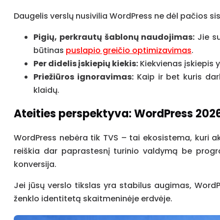
Daugelis verslų nusivilia WordPress ne dėl pačios s
Pigių, perkrautų šablonų naudojimas:
Jie su
būtinas
puslapio greičio optimizavimas
.
Per didelis įskiepių kiekis:
Kiekvienas įskiepis 
Priežiūros ignoravimas:
Kaip ir bet kuris dar
klaidų.
Ateities perspektyva: WordPress 2026
WordPress nebėra tik TVS – tai ekosistema, kuri akt
reiškia dar paprastesnį turinio valdymą be progr
konversija.
Jei jūsų verslo tikslas yra stabilus augimas, WordP
ženklo identitetą skaitmeninėje erdvėje.