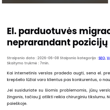
El. parduotuvės migraci
neprarandant pozicijų
Straipsnio data : 2026-06-08
Staipsnio kategorija :
SEO
,
V
Skaitymo trukmė : 7min.
Kai internetinis verslas pradeda augti, sena el. p
krepšelio lūžiai varo klientus pas konkurentus, o n
Jei susiduriate su šiomis problemomis, jūsų versl
žingsnis, tačiau jį atlikti reikia chirurginiu tikslu
paieškoje.