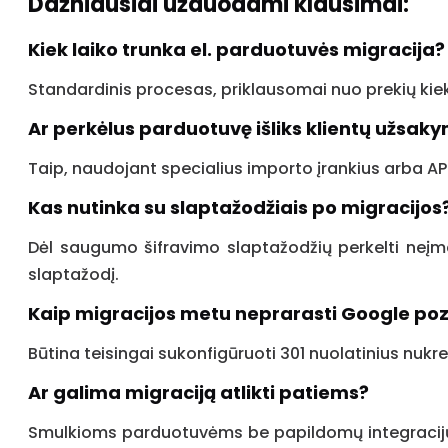
Dažniausiai užduodami klausimai:
Kiek laiko trunka el. parduotuvės migracija?
Standardinis procesas, priklausomai nuo prekių kiek
Ar perkėlus parduotuvę išliks klientų užsaky
Taip, naudojant specialius importo įrankius arba AP
Kas nutinka su slaptažodžiais po migracijos
Dėl saugumo šifravimo slaptažodžių perkelti neįm
slaptažodį.
Kaip migracijos metu neprarasti Google poz
Būtina teisingai sukonfigūruoti 301 nuolatinius nukre
Ar galima migraciją atlikti patiems?
Smulkioms parduotuvėms be papildomų integracijų 