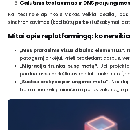
Galutinis testavimas ir DNS perjungima
Kai testinėje aplinkoje viskas veikia idealiai, 
sinchronizavimas (kad būtų perkelti užsakymai, pate
Mitai apie replatformingą: ko nereikia 
„Mes prarasime visus dizaino elementus“.
Ne
patogesnį pirkėjui. Prieš pradedant darbus, ve
„Migracija trunka pusę metų“.
Jei projekta
parduotuvės perkėlimas realiai trunka nuo [įrašyt
„Sustos prekyba perjungimo metu“.
Naudojan
trunka nuo kelių minučių iki poros valandų, o p