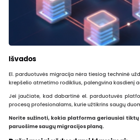
Išvados
El. parduotuvės migracija nėra tiesiog techninė užd
krepšelio atmetimo rodiklius, palengvina kasdienį 
Jei jaučiate, kad dabartinė el. parduotuvės platfo
procesą profesionalams, kurie užtikrins saugų duom
Norite sužinoti, kokia platforma geriausiai tiktų
paruošime saugų migracijos planą.