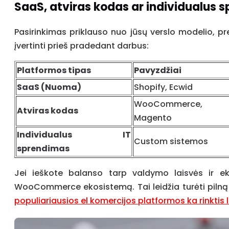
SaaS, atviras kodas ar individualus sp
Pasirinkimas priklauso nuo jūsų verslo modelio, pre
įvertinti prieš pradedant darbus:
Platformos tipas
Pavyzdžiai
SaaS (Nuoma)
Shopify, Ecwid
WooCommerce,
Atviras kodas
Magento
Individualus IT
Custom sistemos
sprendimas
Jei ieškote balanso tarp valdymo laisvės ir ek
WooCommerce ekosistemą. Tai leidžia turėti pilną
populiariausios el komercijos platformos ka rinktis 