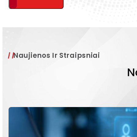
Naujienos Ir Straipsniai
N