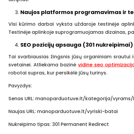
Naujos platformos programavimas ir te
Visi kūrimo darbai vyksta uždaroje testinėje apli
Testinėje aplinkoje suprogramuojamas dizainas, p
SEO pozicijų apsauga (301 nukreipimai)
Tai svarbiausias žingsnis jūsų organiniam srautui 
svetainei. Atliekama bazinė
vidine seo optimizacij
robotai supras, kur persikėlė jūsų turinys.
Pavyzdys:
Senas URL: manoparduotuve.lt/kategorija/vyrams/
Naujas URL: manoparduotuve.lt/vyriski-batai
Nukreipimo tipas: 301 Permanent Redirect