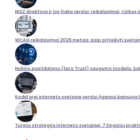
NIS2 direktyva ir jos įtaka verslui: reikalavimai, rizikos
WCAG reikalavimai 2026 metais: kaip pritaikyti svetai
Nulinio pasitikėjimo (Zero Trust) saugumo modelis: ka
Kodėl pigi interneto svetainė verslui ilgainiui kainuoja
Turinio strategija interneto svetainei: 7 žingsnių prakt