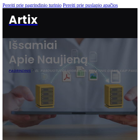
Pereiti prie pagrindinio turinio
Pereiti prie puslapio apačios
Artix
Išsamiai
Apie Naujieną
PAGRINDINIS
EL. PARDUOTUVĖS MIGRACIJA: PRAKTINIS GIDAS, KAIP PAKE