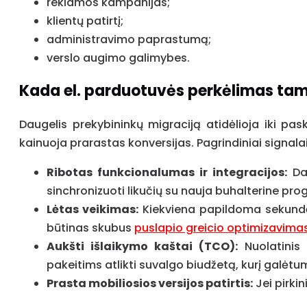
reklamos kampanijas;
klientų patirtį;
administravimo paprastumą;
verslo augimo galimybes.
Kada el. parduotuvės perkėlimas ta
Daugelis prekybininkų migraciją atidėlioja iki pa
kainuoja prarastas konversijas. Pagrindiniai signalai,
Ribotas funkcionalumas ir integracijos:
Dab
sinchronizuoti likučių su nauja buhalterine pr
Lėtas veikimas:
Kiekviena papildoma sekundė, 
būtinas skubus
puslapio greicio optimizavima
Aukšti išlaikymo kaštai (TCO):
Nuolatinis 
pakeitims atlikti suvalgo biudžetą, kurį galėtum
Prasta mobiliosios versijos patirtis:
Jei pirki