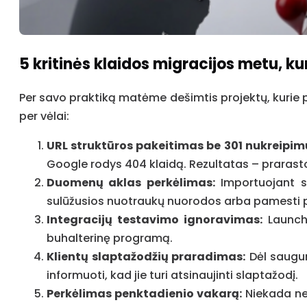
5 kritinės klaidos migracijos metu, k
Per savo praktiką matėme dešimtis projektų, kurie
per vėlai:
URL struktūros pakeitimas be 301 nukreipim
Google rodys 404 klaidą. Rezultatas – prarasto
Duomenų aklas perkėlimas:
Importuojant se
sulūžusios nuotraukų nuorodos arba pamesti pr
Integracijų testavimo ignoravimas:
Launch’
buhalterinę programą.
Klientų slaptažodžių praradimas:
Dėl saugum
informuoti, kad jie turi atsinaujinti slaptažodį.
Perkėlimas penktadienio vakarą:
Niekada nep