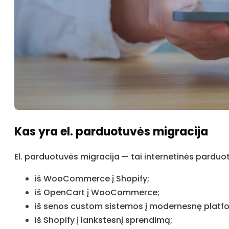
Kas yra el. parduotuvės migracija
El. parduotuvės migracija — tai internetinės parduo
iš WooCommerce į Shopify;
iš OpenCart į WooCommerce;
iš senos custom sistemos į modernesnę platf
iš Shopify į lankstesnį sprendimą;