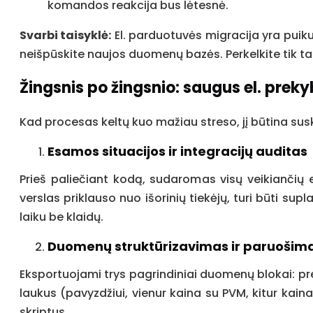
komandos reakcija bus lėtesnė.
Svarbi taisyklė:
El. parduotuvės migracija yra puiku
neišpūskite naujos duomenų bazės. Perkelkite tik tai
Žingsnis po žingsnio: saugus el. prek
Kad procesas keltų kuo mažiau streso, jį būtina susk
Esamos situacijos ir integracijų auditas
Prieš paliečiant kodą, sudaromas visų veikiančių
verslas priklauso nuo išorinių tiekėjų, turi būti sup
laiku be klaidų.
Duomenų struktūrizavimas ir paruošima
Eksportuojami trys pagrindiniai duomenų blokai: pr
laukus (pavyzdžiui, vienur kaina su PVM, kitur kai
skriptus.