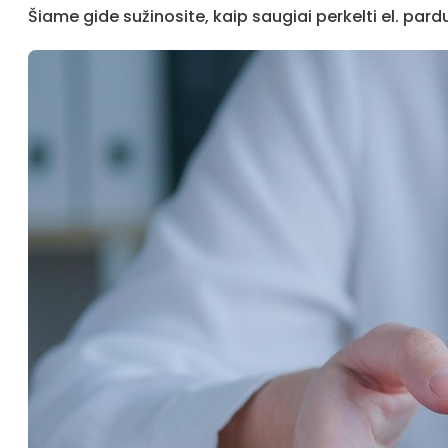
Šiame gide sužinosite, kaip saugiai perkelti el. pard