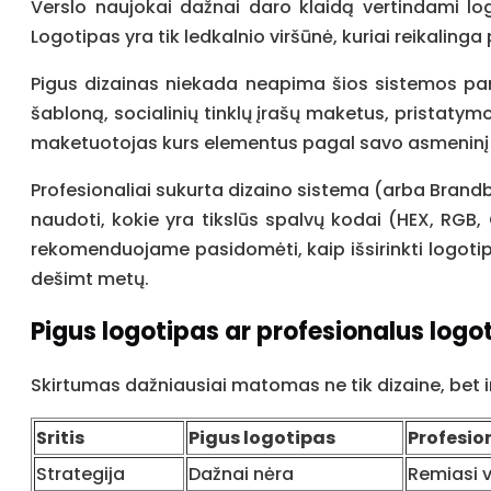
Verslo naujokai dažnai daro klaidą vertindami log
Logotipas yra tik ledkalnio viršūnė, kuriai reikalinga
Pigus dizainas niekada neapima šios sistemos paruo
šabloną, socialinių tinklų įrašų maketus, pristatymo
maketuotojas kurs elementus pagal savo asmeninį s
Profesionaliai sukurta dizaino sistema (arba Brandbo
naudoti, kokie yra tikslūs spalvų kodai (HEX, RGB,
rekomenduojame pasidomėti, kaip išsirinkti logotipo 
dešimt metų.
Pigus logotipas ar profesionalus logo
Skirtumas dažniausiai matomas ne tik dizaine, bet 
Sritis
Pigus logotipas
Profesio
Strategija
Dažnai nėra
Remiasi v