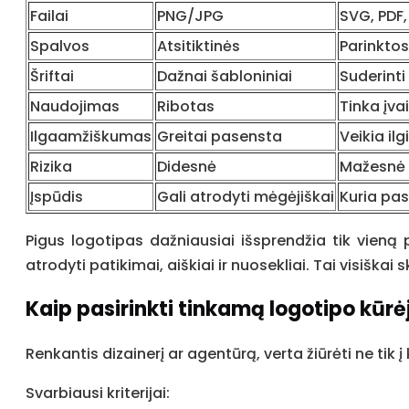
Failai
PNG/JPG
SVG, PDF,
Spalvos
Atsitiktinės
Parinkto
Šriftai
Dažnai šabloniniai
Suderinti
Naudojimas
Ribotas
Tinka įv
Ilgaamžiškumas
Greitai pasensta
Veikia ilg
Rizika
Didesnė
Mažesnė
Įspūdis
Gali atrodyti mėgėjiškai
Kuria pas
Pigus logotipas dažniausiai išsprendžia tik vieną
atrodyti patikimai, aiškiai ir nuosekliai. Tai visiškai sk
Kaip pasirinkti tinkamą logotipo kūrė
Renkantis dizainerį ar agentūrą, verta žiūrėti ne tik į
Svarbiausi kriterijai: