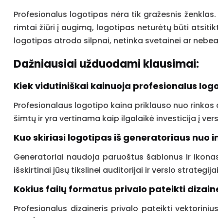
Profesionalus logotipas nėra tik gražesnis ženklas. 
rimtai žiūri į augimą, logotipas neturėtų būti atsitik
logotipas atrodo silpnai, netinka svetainei ar nebeats
Dažniausiai užduodami klausimai:
Kiek vidutiniškai kainuoja profesionalus log
Profesionalaus logotipo kaina priklauso nuo rinkos 
šimtų ir yra vertinama kaip ilgalaikė investicija į v
Kuo skiriasi logotipas iš generatoriaus nuo 
Generatoriai naudoja paruoštus šablonus ir ikonas, k
išskirtinai jūsų tikslinei auditorijai ir verslo strategijai
Kokius failų formatus privalo pateikti dizain
Profesionalus dizaineris privalo pateikti vektorini