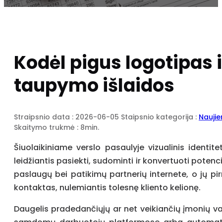
Kodėl pigus logotipas 
taupymo išlaidos
Straipsnio data : 2026-06-05
Staipsnio kategorija :
Nauji
Skaitymo trukmė : 8min.
Šiuolaikiniame verslo pasaulyje vizualinis identit
leidžiantis pasiekti, sudominti ir konvertuoti poten
paslaugų bei patikimų partnerių internete, o jų pi
kontaktas, nulemiantis tolesnę kliento kelionę.
Daugelis pradedančiųjų ar net veikiančių įmonių v