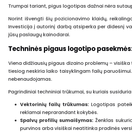
Trumpai tariant, pigus logotipas dažnai nėra sutaup
Norint išvengti šių pozicionavimo klaidų, reikalinga
Investicija į autorinį darbą atsiperka per didesnį v
jūsų paslaugų kainodarai.
Techninės pigaus logotipo pasekmės
Viena didžiausių pigaus dizaino problemų – visiška 
tiesiog neskiria laiko taisyklingam failų paruošimui
nebenaudojamas.
Pagrindiniai techniniai trūkumai, su kuriais susiduria 
Vektorinių failų trūkumas:
Logotipas pateik
reklamai neprarandant kokybės.
Spalvų profilių sumaišymas:
Ženklas sukuri
purvinos arba visiškai neatitinka pradinės versi