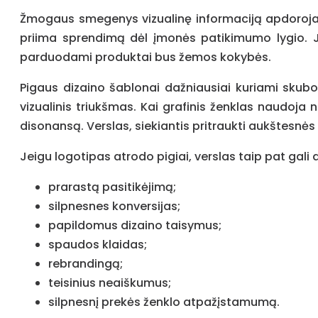
Žmogaus smegenys vizualinę informaciją apdoroja t
priima sprendimą dėl įmonės patikimumo lygio. J
parduodami produktai bus žemos kokybės.
Pigaus dizaino šablonai dažniausiai kuriami skubota
vizualinis triukšmas. Kai grafinis ženklas naudoj
disonansą. Verslas, siekiantis pritraukti aukštesnė
Jeigu logotipas atrodo pigiai, verslas taip pat gali at
prarastą pasitikėjimą;
silpnesnes konversijas;
papildomus dizaino taisymus;
spaudos klaidas;
rebrandingą;
teisinius neaiškumus;
silpnesnį prekės ženklo atpažįstamumą.