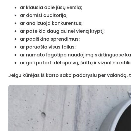
ar klausia apie jūsų verslą;
ar domisi auditorija;
ar analizuoja konkurentus;
ar pateikia daugiau nei vieną kryptį;
ar paaiškina sprendimus;
ar paruošia visus failus;
ar numato logotipo naudojimą skirtinguose ka
ar gali patarti dėl spalvų, šriftų ir vizualinio stili
Jeigu kūrėjas iš karto sako padarysiu per valandą, t