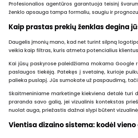
Profesionalios agentūros garantuoja teisinį švarumą.
ženklo apsauga tampa formaliu, saugiu ir prognoz
Kaip prastas prekių ženklas degina j
Daugelis įmonių mano, kad net turint silpną logotip
veikia kaip filtras, kuris atmeta potencialius klientu
Kai jūsų paskyrose paleidžiama mokama Google rek
paslaugos tiekėją. Patekęs į svetainę, kurioje puik
palieka puslapį. Jūs sumokate už paspaudimą, tačia
Skaitmeniniame marketinge kiekviena detalė turi di
praranda savo galią, jei vizualinis kontekstas prie
nuolat auga, priežastis dažnai slypi būtent vizual
Vientisa dizaino sistema: kodėl vien