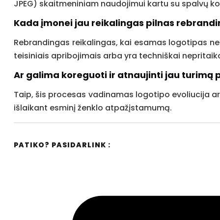
JPEG) skaitmeniniam naudojimui kartu su spalvų ko
Kada įmonei jau reikalingas pilnas rebrand
Rebrandingas reikalingas, kai esamas logotipas ne
teisiniais apribojimais arba yra techniškai nepri
Ar galima koreguoti ir atnaujinti jau turimą 
Taip, šis procesas vadinamas logotipo evoliucija arba
išlaikant esminį ženklo atpažįstamumą.
PATIKO? PASIDARLINK :