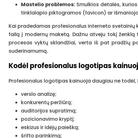
Mastelio problemos:
Smulkios detalės, kurios
tinklalapio piktogramos (favicon) ar išmaniojo
Kai pradedamas profesionalus interneto svetainių kū
failą į modernų maketą. Dažnu atveju tokį ženklą t
procesas vyktų sklandžiai, verta iš pat pradžių p
suderinamumą.
Kodėl profesionalus logotipas kainuo
Profesionalus logotipas kainuoja daugiau ne todėl,
verslo analizę;
konkurentų peržiūrą;
auditorijos supratimą;
pozicionavimo kryptį;
eskizus ir idėjų paiešką;
šrifto parinkimą;