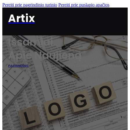
Pereiti prie pagrindinio turinio
Pereiti prie puslapio apačios
Artix
Išsamiai
Apie Naujieną
PAGRINDINIS
KODĖL PIGUS LOGOTIPAS ILGAINIUI KAINUOJA BRANGIAU: PA