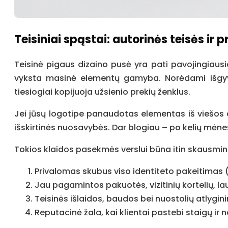
Teisiniai spąstai: autorinės teisės ir p
Teisinė pigaus dizaino pusė yra pati pavojingiausia
vyksta masinė elementų gamyba. Norėdami išgyve
tiesiogiai kopijuoja užsienio prekių ženklus.
Jei jūsų logotipe panaudotas elementas iš viešos a
išskirtinės nuosavybės. Dar blogiau – po kelių mėnesi
Tokios klaidos pasekmės verslui būna itin skausmi
Privalomas skubus viso identiteto pakeitimas 
Jau pagamintos pakuotės, vizitinių kortelių, la
Teisinės išlaidos, baudos bei nuostolių atlygin
Reputacinė žala, kai klientai pastebi staigų i