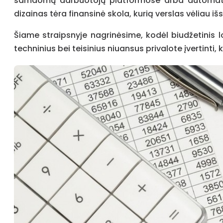
samdomų darbuotojų platformose arba automatizu
dizainas tėra finansinė skola, kurią verslas vėliau i
Šiame straipsnyje nagrinėsime, kodėl biudžetinis lo
techninius bei teisinius niuansus privalote įvertint