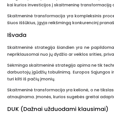
kai kurios investicijos į skaitmeninę transformaciją a
Skaitmeninė transformacija yra kompleksinis proces
šiuos iššūkius, įgyja reikšmingą konkurencinį pranaš
Išvada
Skaitmeninė strategija šiandien yra ne papildoma 
nepriklausomai nuo jų dydžio ar veiklos srities, pri
Sėkminga skaitmeninė strategija apima ne tik techn
darbuotojų įgūdžių tobulinimą. Europos Sąjungos ir 
turi kilti iš pačių įmonių.
Skaitmeninė transformacija yra kelionė, o ne tikslas.
atnaujinama. Įmonės, kurios sugebės greitai adaptuo
DUK (Dažnai užduodami klausimai)