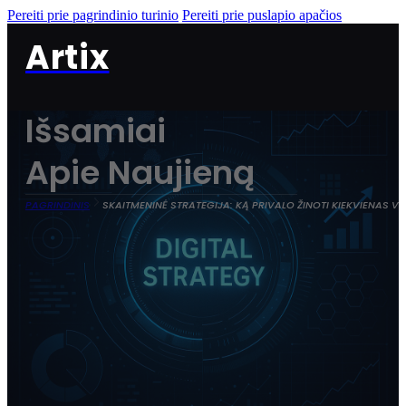
Pereiti prie pagrindinio turinio
Pereiti prie puslapio apačios
Artix
Išsamiai
Apie Naujieną
PAGRINDINIS
SKAITMENINĖ STRATEGIJA: KĄ PRIVALO ŽINOTI KIEKVIENAS V