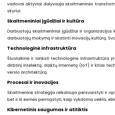
vadovai aktyviai dalyvauja skaitmeninės transforma
skyriui.
Skaitmeniniai įgūdžiai ir kultūra
Darbuotojų skaitmeniniai įgūdžiai ir organizacijos k
darbuotojų mokymą ir skatinti inovacijų kultūrą. Svar
Technologinė infrastruktūra
Šiuolaikinė ir lanksti technologinė infrastruktūr
dirbtinį intelektą, daiktų internetą (IoT) ir kitas 
verslo architektūrą.
Procesai ir inovacijos
Skaitmeninė strategija reikalauja persvarstyti ir o
bet ir iš esmės permąstyti, kaip vykdoma veikla, el
Kibernetinis saugumas ir atitiktis