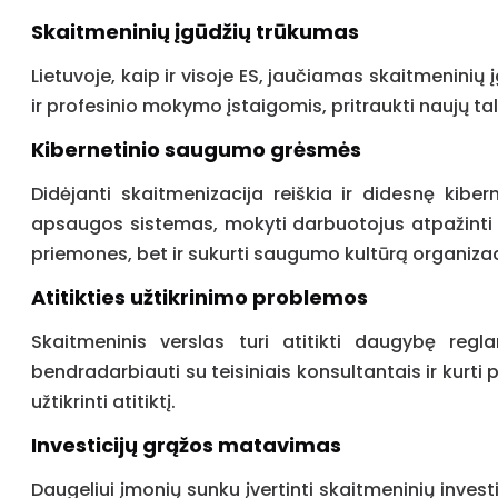
Skaitmeninių įgūdžių trūkumas
Lietuvoje, kaip ir visoje ES, jaučiamas skaitmenini
ir profesinio mokymo įstaigomis, pritraukti naujų t
Kibernetinio saugumo grėsmės
Didėjanti skaitmenizacija reiškia ir didesnę kiber
apsaugos sistemas, mokyti darbuotojus atpažinti 
priemones, bet ir sukurti saugumo kultūrą organizac
Atitikties užtikrinimo problemos
Skaitmeninis verslas turi atitikti daugybę reg
bendradarbiauti su teisiniais konsultantais ir kurti
užtikrinti atitiktį.
Investicijų grąžos matavimas
Daugeliui įmonių sunku įvertinti skaitmeninių invest