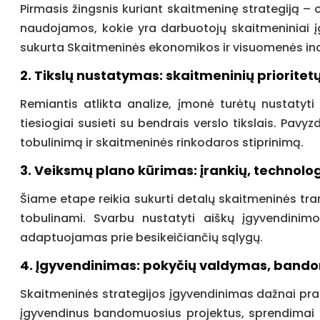
Pirmasis žingsnis kuriant skaitmeninę strategiją – 
naudojamos, kokie yra darbuotojų skaitmeniniai įgū
sukurta Skaitmeninės ekonomikos ir visuomenės ind
2. Tikslų nustatymas: skaitmeninių priorite
Remiantis atlikta analize, įmonė turėtų nustatyti
tiesiogiai susieti su bendrais verslo tikslais. Pavy
tobulinimą ir skaitmeninės rinkodaros stiprinimą.
3. Veiksmų plano kūrimas: įrankių, technolog
Šiame etape reikia sukurti detalų skaitmeninės tra
tobulinami. Svarbu nustatyti aiškų įgyvendinimo
adaptuojamas prie besikeičiančių sąlygų.
4. Įgyvendinimas: pokyčių valdymas, bandomi
Skaitmeninės strategijos įgyvendinimas dažnai prasi
įgyvendinus bandomuosius projektus, sprendimai ga