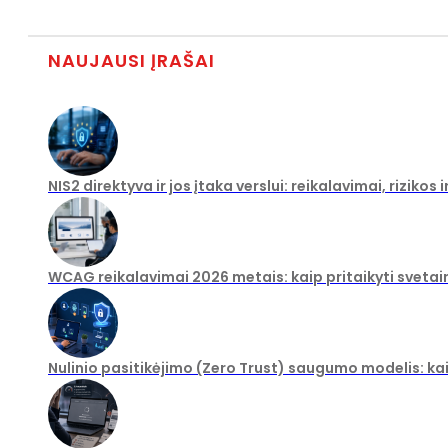
NAUJAUSI ĮRAŠAI
NIS2 direktyva ir jos įtaka verslui: reikalavimai, rizikos
WCAG reikalavimai 2026 metais: kaip pritaikyti svetai
Nulinio pasitikėjimo (Zero Trust) saugumo modelis: ka