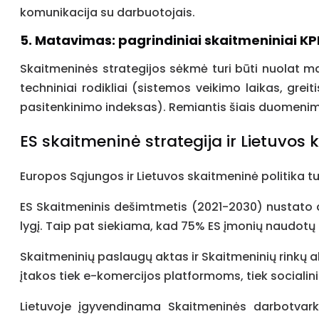
komunikacija su darbuotojais.
5. Matavimas: pagrindiniai skaitmeniniai KP
Skaitmeninės strategijos sėkmė turi būti nuolat matu
techniniai rodikliai (sistemos veikimo laikas, greit
pasitenkinimo indeksas). Remiantis šiais duomenimi
ES skaitmeninė strategija ir Lietuvos 
Europos Sąjungos ir Lietuvos skaitmeninė politika turi
ES Skaitmeninis dešimtmetis (2021-2030) nustato am
lygį. Taip pat siekiama, kad 75% ES įmonių naudotų d
Skaitmeninių paslaugų aktas ir Skaitmeninių rinkų 
įtakos tiek e-komercijos platformoms, tiek socialinių
Lietuvoje įgyvendinama Skaitmeninės darbotvark