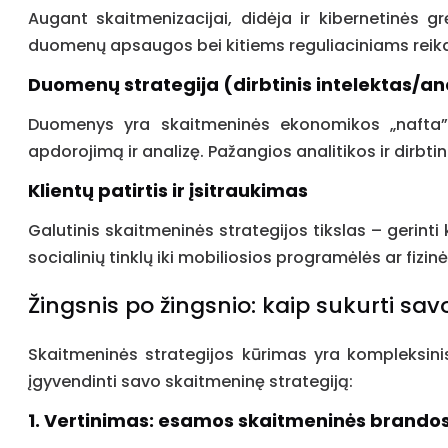
Augant skaitmenizacijai, didėja ir kibernetinės g
duomenų apsaugos bei kitiems reguliaciniams reikal
Duomenų strategija (dirbtinis intelektas/an
Duomenys yra skaitmeninės ekonomikos „nafta”.
apdorojimą ir analizę. Pažangios analitikos ir dirbtin
Klientų patirtis ir įsitraukimas
Galutinis skaitmeninės strategijos tikslas – gerinti 
socialinių tinklų iki mobiliosios programėlės ar fizi
Žingsnis po žingsnio: kaip sukurti sav
Skaitmeninės strategijos kūrimas yra kompleksinis 
įgyvendinti savo skaitmeninę strategiją:
1. Vertinimas: esamos skaitmeninės brandos