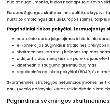
nuolat auga. Įmonės, kurios neadaptuoja savo veiklo
Europos Sąjungos skaitmeninės politikos kryptys tai
nustato ambicingus tikslus Europos šalims, tarp jų ir
Pagrindiniai rinkos pokyčiai, formuojantys 
nuotolinio darbo įsigalėjimas ir hibridinio darb
e-komercijos augimas ir tradicinės prekybos 
skaitmeninės vartotojų kelionės tapimas nor
didėjantis duomenų kiekis ir poreikis juos efekt
kibernetinio saugumo grėsmių augimas
reguliacinės aplinkos pokyčiai (BDAR, Skaitme
Skaitmeninės strategijos neturinčios įmonės ne t
naujų verslo galimybių, kurias teikia dirbtinis intele
Pagrindiniai sėkmingos skaitmeninės 