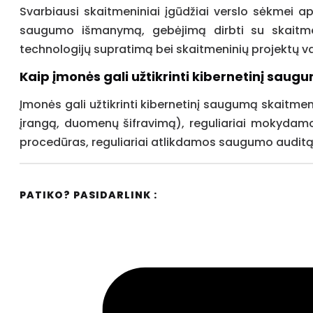
Svarbiausi skaitmeniniai įgūdžiai verslo sėkmei 
saugumo išmanymą, gebėjimą dirbti su skaitmen
technologijų supratimą bei skaitmeninių projektų v
Kaip įmonės gali užtikrinti kibernetinį sau
Įmonės gali užtikrinti kibernetinį saugumą skaitm
įrangą, duomenų šifravimą), reguliariai mokydam
procedūras, reguliariai atlikdamos saugumo audit
PATIKO? PASIDARLINK :