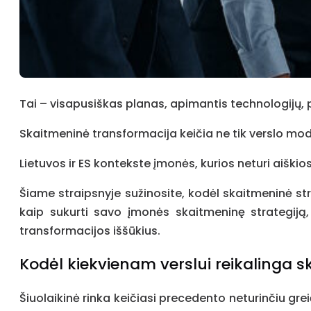
Tai – visapusiškas planas, apimantis technologijų, 
Skaitmeninė transformacija keičia ne tik verslo mode
Lietuvos ir ES kontekste įmonės, kurios neturi aiškios
Šiame straipsnyje sužinosite, kodėl skaitmeninė str
kaip sukurti savo įmonės skaitmeninę strategiją, 
transformacijos iššūkius.
Kodėl kiekvienam verslui reikalinga s
Šiuolaikinė rinka keičiasi precedento neturinčiu gr