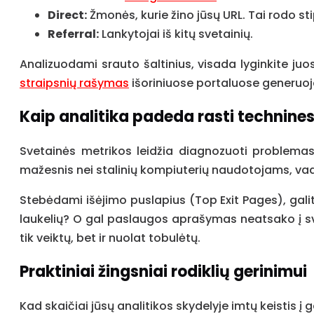
Direct:
Žmonės, kurie žino jūsų URL. Tai rodo s
Referral:
Lankytojai iš kitų svetainių.
Analizuodami srauto šaltinius, visada lyginkite juo
straipsnių rašymas
išoriniuose portaluose generuoj
Kaip analitika padeda rasti technine
Svetainės metrikos leidžia diagnozuoti problemas b
mažesnis nei stalinių kompiuterių naudotojams, vadi
Stebėdami išėjimo puslapius (Top Exit Pages), gali
laukelių? O gal paslaugos aprašymas neatsako į s
tik veiktų, bet ir nuolat tobulėtų.
Praktiniai žingsniai rodiklių gerinimui
Kad skaičiai jūsų analitikos skydelyje imtų keistis