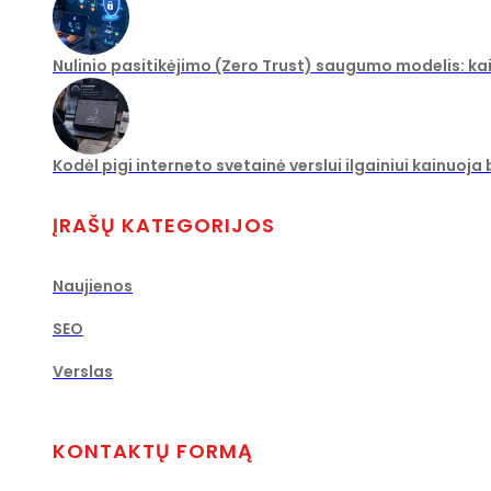
Nulinio pasitikėjimo (Zero Trust) saugumo modelis: ka
Kodėl pigi interneto svetainė verslui ilgainiui kainuoja
ĮRAŠŲ KATEGORIJOS
Naujienos
SEO
Verslas
KONTAKTŲ FORMĄ