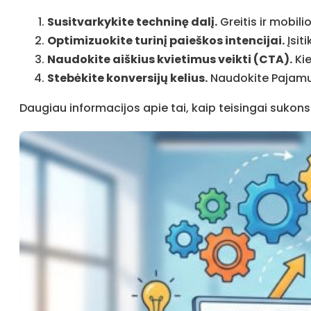
Susitvarkykite techninę dalį.
Greitis ir mobili
Optimizuokite turinį paieškos intencijai.
Įsit
Naudokite aiškius kvietimus veikti (CTA).
Kie
Stebėkite konversijų kelius.
Naudokite Pajamų a
Daugiau informacijos apie tai, kaip teisingai sukons