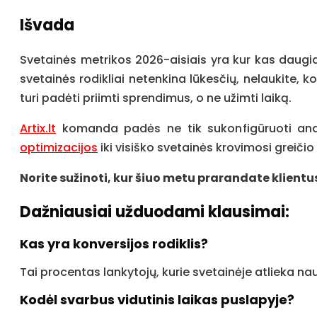
Išvada
Svetainės metrikos 2026-aisiais yra kur kas daugiau
svetainės rodikliai netenkina lūkesčių, nelaukite, 
turi padėti priimti sprendimus, o ne užimti laiką.
Artix.lt
komanda padės ne tik sukonfigūruoti analit
optimizacijos
iki visiško svetainės krovimosi greičio
Norite sužinoti, kur šiuo metu prarandate klientu
Dažniausiai užduodami klausimai:
Kas yra konversijos rodiklis?
Tai procentas lankytojų, kurie svetainėje atlieka na
Kodėl svarbus vidutinis laikas puslapyje?