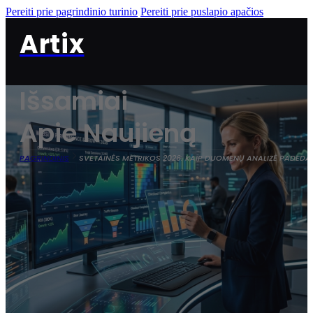
Pereiti prie pagrindinio turinio
Pereiti prie puslapio apačios
Artix
Išsamiai
Apie Naujieną
PAGRINDINIS
SVETAINĖS METRIKOS 2026: KAIP DUOMENŲ ANALIZĖ PADEDA 