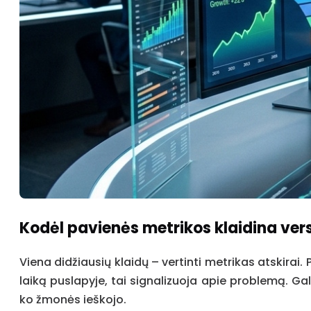
Kodėl pavienės metrikos klaidina ver
Viena didžiausių klaidų – vertinti metrikas atskirai.
laiką puslapyje, tai signalizuoja apie problemą. Gal
ko žmonės ieškojo.