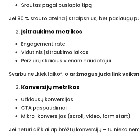
Srautas pagal puslapio tipą
Jei 80 % srauto ateina į straipsnius, bet paslaugų p
Įsitraukimo metrikos
Engagement rate
Vidutinis įsitraukimo laikas
Peržiūrų skaičius vienam naudotojui
Svarbu ne „kiek laiko“, o
ar žmogus juda link veik
Konversijų metrikos
Užklausų konversijos
CTA paspaudimai
Mikro-konversijos (scroll, video, form start)
Jei neturi aiškiai apibrėžtų konversijų – tu nieko nem