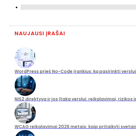
NAUJAUSI ĮRAŠAI
WordPress prieš No-Code įrankius: ką pasirinkti verslu
NIS2 direktyva ir jos įtaka verslui: reikalavimai, rizikos
WCAG reikalavimai 2026 metais: kaip pritaikyti svetai