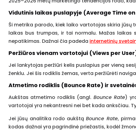
2025–2026 metų marketingo tendencijos rodo, kad p
Vidutinis laikas puslapyje (Average Time o
Ši metrika parodo, kiek laiko vartotojas skiria jūsų t
laikas bus trumpas, ir tai normalu. Mažas laikas
nepatikimas. Dažnai čia padeda
internetinių svetai
Peržiūros vienam vartotojui (Views per User
Jei lankytojas peržiūri kelis puslapius per vieną sesi
ženklu. Jei šis rodiklis žemas, verta peržiūrėti navi
Atmetimo rodiklis (Bounce Rate) ir svetainės
Aukštas atmetimo rodiklis (angl.
Bounce Rate
) yr
vartotojai yra nekantresni nei bet kada anksčiau. Ty
Jei jūsų analitika rodo aukštą
Bounce Rate
, pirma
kodas dažnai yra pagrindinė priežastis, kodėl žmon