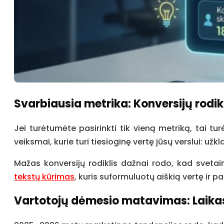
Svarbiausia metrika: Konversijų rodik
Jei turėtumėte pasirinkti tik vieną metriką, tai tu
veiksmai, kurie turi tiesioginę vertę jūsų verslui: 
Mažas konversijų rodiklis dažnai rodo, kad sveta
tekstų kūrimas
, kuris suformuluotų aiškią vertę ir pa
Vartotojų dėmesio matavimas: Laikas 