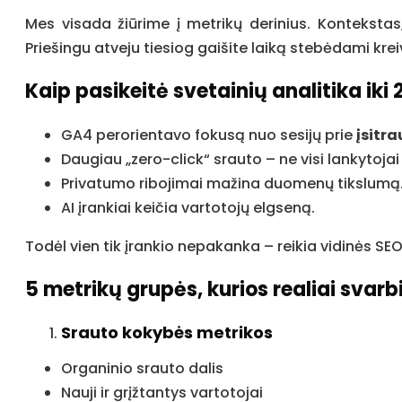
Mes visada žiūrime į metrikų derinius. Kontekstas, p
Priešingu atveju tiesiog gaišite laiką stebėdami kre
Kaip pasikeitė svetainių analitika iki
GA4 perorientavo fokusą nuo sesijų prie
įsitr
Daugiau „zero-click“ srauto – ne visi lankytojai 
Privatumo ribojimai mažina duomenų tikslumą
AI įrankiai keičia vartotojų elgseną.
Todėl vien tik įrankio nepakanka – reikia vidinės S
5 metrikų grupės, kurios realiai svarb
Srauto kokybės metrikos
Organinio srauto dalis
Nauji ir grįžtantys vartotojai