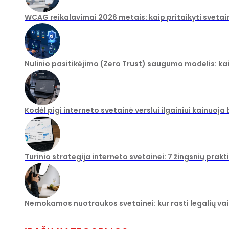
WCAG reikalavimai 2026 metais: kaip pritaikyti svetai
Nulinio pasitikėjimo (Zero Trust) saugumo modelis: ka
Kodėl pigi interneto svetainė verslui ilgainiui kainuoja
Turinio strategija interneto svetainei: 7 žingsnių prakt
Nemokamos nuotraukos svetainei: kur rasti legalių vaiz