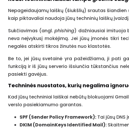
Nepageidaujamų laiškų (šiukšlių) srautas šiandien s
kaip piktavaliai naudoja jūsų techninių laiškų įvaizdį
Sukčiavimas (angl.
phishing
) dažniausiai imituoja 
neva neįvykusį mokėjimą. Jei jūsų įmonės tikri tech
negalės atskirti tikros žinutės nuo klastotės.
Be to, jei jūsų svetainė yra pažeidžiama, ji pati g
funkciją ir iš jūsų serverio išsiunčia tūkstančius ne
pasiekti gavėjus.
Techninės nuostatos, kurių negalima ignoruo
Kad jūsų techniniai laiškai nebūtų blokuojami Gmail a
verslo pasiekiamumo garantas.
SPF (Sender Policy Framework):
Tai jūsų DNS į
DKIM (DomainKeys Identified Mail):
Skaitmeni