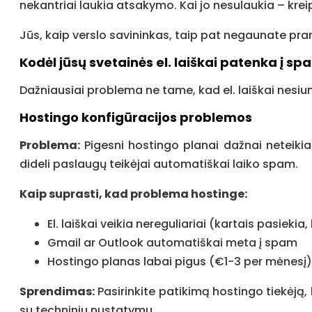
nekantriai laukia atsakymo. Kai jo nesulaukia – kreip
Jūs, kaip verslo savininkas, taip pat negaunate pran
Kodėl jūsų svetainės el. laiškai patenka į sp
Dažniausiai problema ne tame, kad el. laiškai nesiun
Hostingo konfigūracijos problemos
Problema:
Pigesni hostingo planai dažnai neteikia 
dideli paslaugų teikėjai automatiškai laiko spam.
Kaip suprasti, kad problema hostinge:
El. laiškai veikia nereguliariai (kartais pasiekia,
Gmail ar Outlook automatiškai meta į spam
Hostingo planas labai pigus (€1-3 per mėnesį)
Sprendimas:
Pasirinkite patikimą hostingo tiekėją, 
su techniniu nustatymu.