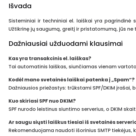
Išvada
Sisteminiai ir techniniai el. laiškai yra pagrindi
Užtikrinę jų saugumą, greitį ir pristatomumą, jūs ne 
Dažniausiai užduodami klausimai
Kas yra transakcinis el. laiškas?
Tai automatinis laiškas, siunčiamas vienam vartotoj
Kodėl mano svetainės laiškai patenka į „Spam“?
Dažniausios priežastys: trūkstami SPF/DKIM įrašai, 
Kuo skiriasi SPF nuo DKIM?
SPF nurodo leistinus siuntimo serverius, o DKIM skai
Ar saugu siųsti laiškus tiesiai iš svetainės serveri
Rekomenduojama naudoti išorinius SMTP tiekėjus, k