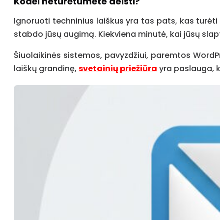
Kodėl neturėtumėte delsti?
Ignoruoti techninius laiškus yra tas pats, kas turėt
stabdo jūsų augimą. Kiekviena minutė, kai jūsų slap
Šiuolaikinės sistemos, pavyzdžiui, paremtos WordPre
laiškų grandinę,
svetainių priežiūra
yra paslauga, k