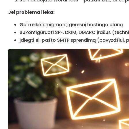
Jei problema lieka:
Gali reikėti migruoti į geresnį hostingo planą
Sukonfigūruoti SPF, DKIM, DMARC įrašus (techn
Įdiegti el. pašto SMTP sprendimą (pavyzdžiui, 