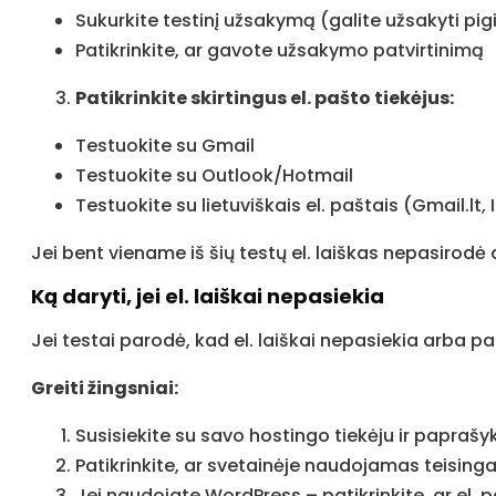
Sukurkite testinį užsakymą (galite užsakyti pi
Patikrinkite, ar gavote užsakymo patvirtinimą
Patikrinkite skirtingus el. pašto tiekėjus:
Testuokite su Gmail
Testuokite su Outlook/Hotmail
Testuokite su lietuviškais el. paštais (Gmail.lt, 
Jei bent viename iš šių testų el. laiškas nepasirod
Ką daryti, jei el. laiškai nepasiekia
Jei testai parodė, kad el. laiškai nepasiekia arba p
Greiti žingsniai:
Susisiekite su savo hostingo tiekėju ir paprašyk
Patikrinkite, ar svetainėje naudojamas teising
Jei naudojate WordPress – patikrinkite, ar el. 