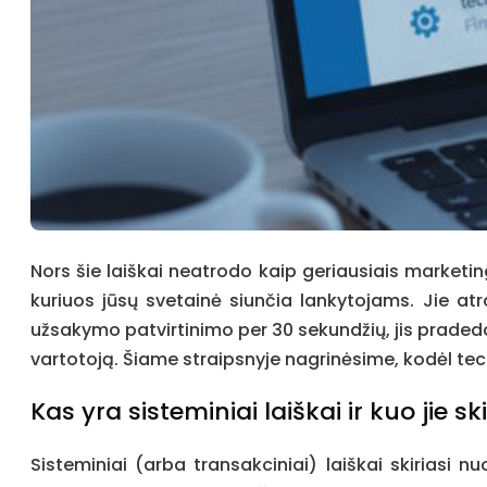
Nors šie laiškai neatrodo kaip geriausiais marketin
kuriuos jūsų svetainė siunčia lankytojams. Jie atr
užsakymo patvirtinimo per 30 sekundžių, jis pradeda
vartotoją. Šiame straipsnyje nagrinėsime, kodėl tech
Kas yra sisteminiai laiškai ir kuo jie 
Sisteminiai (arba transakciniai) laiškai skiriasi n