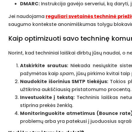
DMARC:
Instrukcija gavėjo serveriui, ką daryti, 
Jei naudojama
reguliari svetainės techninė priež
saugumo kontekste anonimiškumas tolygu blokavi
Kaip optimizuoti savo techninę komu
Norint, kad techniniai laiškai dirbtų jūsų naudai, o n
Atskirkite srautus:
Niekada nesiųskite sistemi
pažymėtas kaip
spam
, jūsų pirkimo kvitai tai
Naudokite išorinius SMTP tiekėjus:
Tokios pl
užtikrina aukščiausią pristatomumo procentą.
Investuokite į tekstą:
Techninis laiškas netu
stiprina prekės ženklą.
Monitoringuokite atmetimus (Bounce rate)
problemų arba yra patekusi į juoduosius sąraš