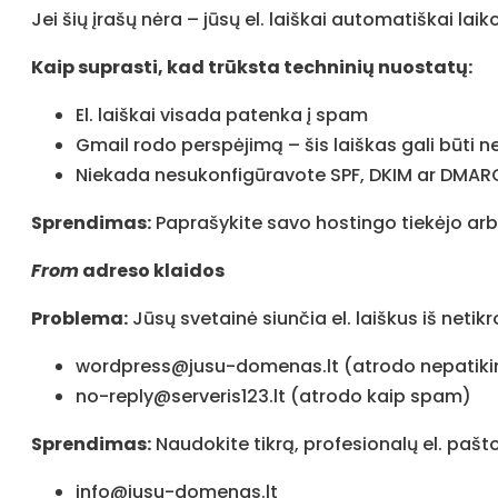
Jei šių įrašų nėra – jūsų el. laiškai automatiškai laiko
Kaip suprasti, kad trūksta techninių nuostatų:
El. laiškai visada patenka į spam
Gmail rodo perspėjimą – šis laiškas gali būti 
Niekada nesukonfigūravote SPF, DKIM ar DMARC (j
Sprendimas:
Paprašykite savo hostingo tiekėjo arba
From
adreso klaidos
Problema:
Jūsų svetainė siunčia el. laiškus iš neti
wordpress@jusu-domenas.lt (atrodo nepatiki
no-reply@serveris123.lt (atrodo kaip spam)
Sprendimas:
Naudokite tikrą, profesionalų el. pašt
info@jusu-domenas.lt