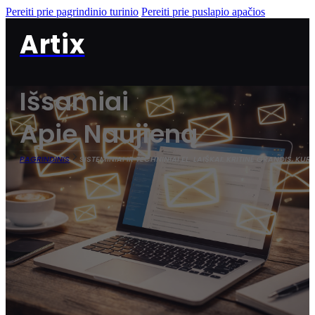
Pereiti prie pagrindinio turinio
Pereiti prie puslapio apačios
Artix
Išsamiai
Apie Naujieną
PAGRINDINIS
SISTEMINIAI IR TECHNINIAI EL. LAIŠKAI: KRITINĖ GRANDIS, 