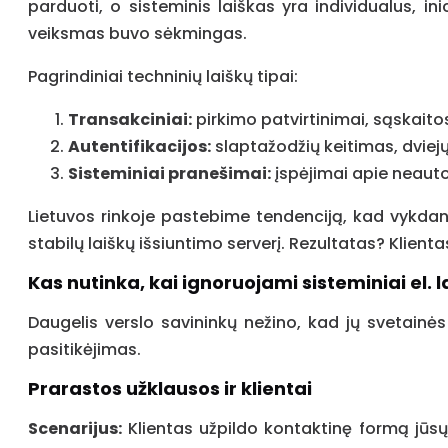
parduoti, o sisteminis laiškas yra individualus, in
veiksmas buvo sėkmingas.
Pagrindiniai techninių laiškų tipai:
Transakciniai:
pirkimo patvirtinimai, sąskaito
Autentifikacijos:
slaptažodžių keitimas, dviejų
Sisteminiai pranešimai:
įspėjimai apie neauto
Lietuvos rinkoje pastebime tendenciją, kad vykda
stabilų laiškų išsiuntimo serverį. Rezultatas? Klient
Kas nutinka, kai ignoruojami sisteminiai el. l
Daugelis verslo savininkų nežino, kad jų svetainės
pasitikėjimas.
Prarastos užklausos ir klientai
Scenarijus:
Klientas užpildo kontaktinę formą jūsų 