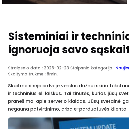
Sisteminiai ir techninia
ignoruoja savo sąskai
Straipsnio data : 2026-02-23
Staipsnio kategorija :
Nauji
Skaitymo trukmė : 8min.
Skaitmeninėje erdvėje verslas dažnai skiria tūkstan
ir techninius el. laiškus. Tai žinutės, kurias jūsų 
pranešimai apie serverio klaidas. Jūsų svetainė gali 
negauna patvirtinimo, arba e-parduotuvės klientai