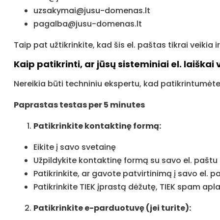
uzsakymai@jusu-domenas.lt
pagalba@jusu-domenas.lt
Taip pat užtikrinkite, kad šis el. paštas tikrai veikia
Kaip patikrinti, ar jūsų sisteminiai el. laiškai 
Nereikia būti techniniu ekspertu, kad patikrintumėte,
Paprastas testas per 5 minutes
Patikrinkite kontaktinę formą:
Eikite į savo svetainę
Užpildykite kontaktinę formą su savo el. paštu
Patikrinkite, ar gavote patvirtinimą į savo el. p
Patikrinkite TIEK įprastą dėžutę, TIEK spam apl
Patikrinkite e-parduotuvę (jei turite):