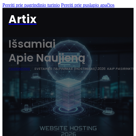
Pereiti prie pagrindinio turinio
Pereiti prie puslapio apačios
Artix
Išsamiai
Apie Naujieną
PAGRINDINIS
SVETAINĖS TALPINIMAS (HOSTINGAS) 2026: KAIP PASIRINKTI,