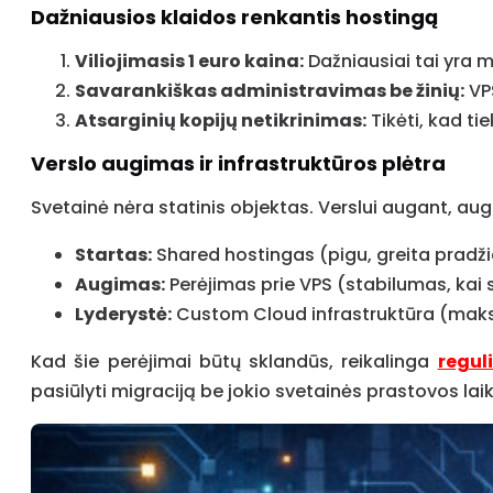
Dažniausios klaidos renkantis hostingą
Viliojimasis 1 euro kaina:
Dažniausiai tai yra m
Savarankiškas administravimas be žinių:
VPS
Atsarginių kopijų netikrinimas:
Tikėti, kad tie
Verslo augimas ir infrastruktūros plėtra
Svetainė nėra statinis objektas. Verslui augant, auga
Startas:
Shared hostingas (pigu, greita pradži
Augimas:
Perėjimas prie VPS (stabilumas, kai 
Lyderystė:
Custom Cloud infrastruktūra (maksi
Kad šie perėjimai būtų sklandūs, reikalinga
regul
pasiūlyti migraciją be jokio svetainės prastovos lai