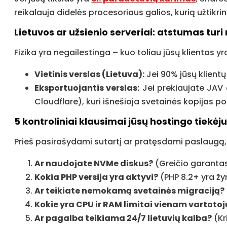
reikalauja didelės procesoriaus galios, kurią užtikri
Lietuvos ar užsienio serveriai: atstumas turi
Fizika yra negailestinga – kuo toliau jūsų klientas y
Vietinis verslas (Lietuva):
Jei 90% jūsų klientų 
Eksportuojantis verslas:
Jei prekiaujate JAV a
Cloudflare), kuri išnešioja svetainės kopijas po
5 kontroliniai klausimai jūsų hostingo tiekėju
Prieš pasirašydami sutartį ar pratęsdami paslaugą,
Ar naudojate NVMe diskus?
(Greičio garantas
Kokia PHP versija yra aktyvi?
(PHP 8.2+ yra žy
Ar teikiate nemokamą svetainės migraciją?
Kokie yra CPU ir RAM limitai vienam vartotoj
Ar pagalba teikiama 24/7 lietuvių kalba?
(Kr