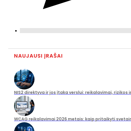
NAUJAUSI ĮRAŠAI
NIS2 direktyva ir jos įtaka verslui: reikalavimai, rizikos
WCAG reikalavimai 2026 metais: kaip pritaikyti svetai