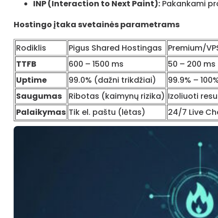
INP (Interaction to Next Paint):
Pakankami pro
Hostingo įtaka svetainės parametrams
Rodiklis
Pigus Shared Hostingas
Premium/VPS
TTFB
600 – 1500 ms
50 – 200 ms
Uptime
99.0% (dažni trikdžiai)
99.9% – 100
Saugumas
Ribotas (kaimynų rizika)
Izoliuoti resu
Palaikymas
Tik el. paštu (lėtas)
24/7 Live Ch