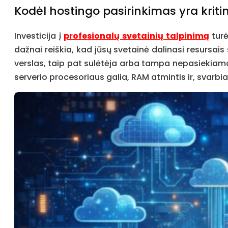
Kodėl hostingo pasirinkimas yra kriti
Investicija į
profesionalų svetainių talpinimą
turė
dažnai reiškia, kad jūsų svetainė dalinasi resursais s
verslas, taip pat sulėtėja arba tampa nepasiekiamas
serverio procesoriaus galia, RAM atmintis ir, svarbi