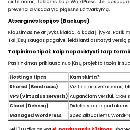
sistemoms, tokioms kaip WordPress. Jei apsauga ne
prevencija visada yra pigesnė už tvarkymą.
Atsarginės kopijos (Backups)
Klausimas ne ar įvyks klaida, o kada ji įvyks. Patik
Tai jūsų saugos pagalvė, leidžianti atstatyti versl
Talpinimo tipai: kaip nepasiklysti tarp term
Pasirinkimas priklauso nuo jūsų projekto fazės ir s
Hostingo tipas
Kam skirta?
Shared (Bendrasis)
Vizitinėms svetainėms, 
VPS (Virtualus serveris)
Augančiam verslui, CRM
Cloud (Debesų)
Didelio srauto portalams
Managed WordPress
Specializuotiems WordPr
Jei jūsų tikslas yra
el. parduotuvių kūrimas
, Share