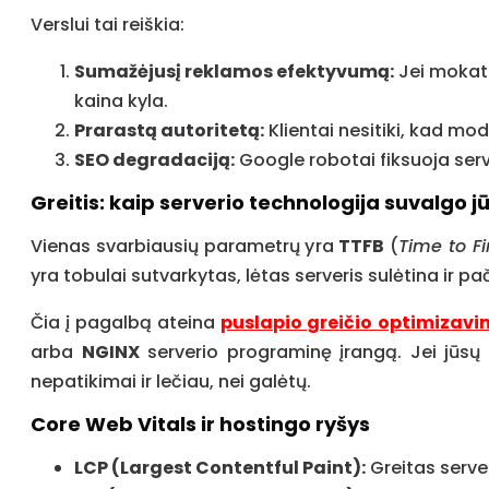
Verslui tai reiškia:
Sumažėjusį reklamos efektyvumą:
Jei mokate
kaina kyla.
Prarastą autoritetą:
Klientai nesitiki, kad mod
SEO degradaciją:
Google robotai fiksuoja serve
Greitis: kaip serverio technologija suvalgo j
Vienas svarbiausių parametrų yra
TTFB
(
Time to Fi
yra tobulai sutvarkytas, lėtas serveris sulėtina ir pa
Čia į pagalbą ateina
puslapio greičio optimizav
arba
NGINX
serverio programinę įrangą. Jei jūsų 
nepatikimai ir lečiau, nei galėtų.
Core Web Vitals ir hostingo ryšys
LCP (Largest Contentful Paint):
Greitas server