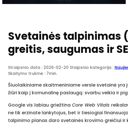
Svetainės talpinimas (
greitis, saugumas ir S
Straipsnio data : 2026-02-20
Staipsnio kategorija :
Nauji
Skaitymo trukmė : 7min.
Šiuolaikiniame skaitmeniniame versle svetainė yra j
žiūri kaip į komunalinę paslaugą: svarbu veikia ir p
Google vis labiau griežtina
Core Web Vitals
reikala
ne tik erzinate lankytojus, bet ir tiesiogiai finans
talpinimo planas daro svetainės krovimo greičiui ir k