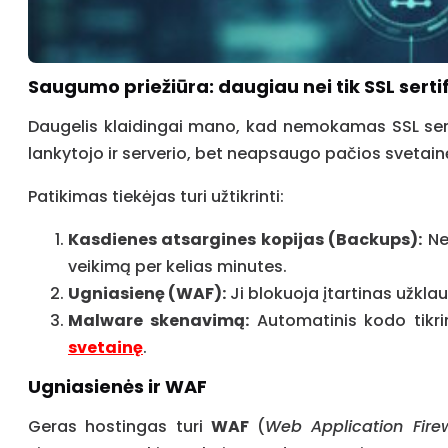
Saugumo priežiūra: daugiau nei tik SSL serti
Daugelis klaidingai mano, kad nemokamas SSL sertif
lankytojo ir serverio, bet neapsaugo pačios svetain
Patikimas tiekėjas turi užtikrinti:
Kasdienes atsargines kopijas (Backups):
Ne 
veikimą per kelias minutes.
Ugniasienę (WAF):
Ji blokuoja įtartinas užkla
Malware skenavimą:
Automatinis kodo tikrin
svetainę
.
Ugniasienės ir WAF
Geras hostingas turi
WAF
(
Web Application Firew