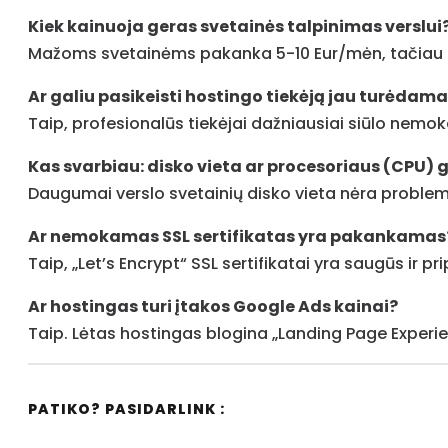
Kiek kainuoja geras svetainės talpinimas verslui
Mažoms svetainėms pakanka 5-10 Eur/mėn, tačiau 
Ar galiu pasikeisti hostingo tiekėją jau turėdam
Taip, profesionalūs tiekėjai dažniausiai siūlo nem
Kas svarbiau: disko vieta ar procesoriaus (CPU) 
Daugumai verslo svetainių disko vieta nėra problema
Ar nemokamas SSL sertifikatas yra pakankamas
Taip, „Let’s Encrypt“ SSL sertifikatai yra saugūs ir p
Ar hostingas turi įtakos Google Ads kainai?
Taip. Lėtas hostingas blogina „Landing Page Experi
PATIKO? PASIDARLINK :