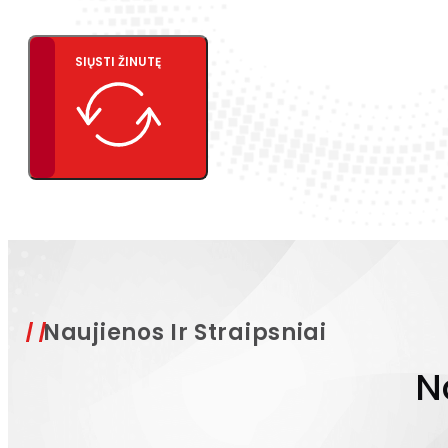
SIŲSTI ŽINUTĘ
Naujienos Ir Straipsniai
N