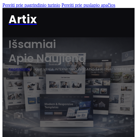
Pereiti prie pagrindinio turinio
Pereiti prie puslapio apačios
Artix
Išsamiai
Apie Naujieną
PAGRINDINIS
KAIP VEIKIA INTERNETINIO PUSLAPIO ŠABLONAI: VISKAS NUO