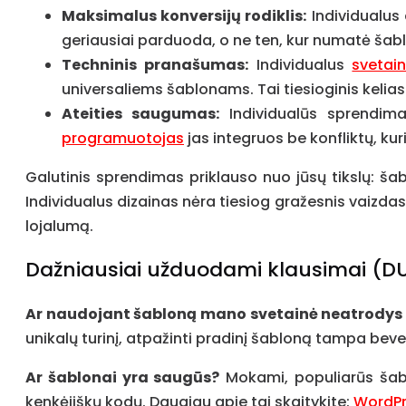
Maksimalus konversijų rodiklis:
Individualus 
geriausiai parduoda, o ne ten, kur numatė šabl
Techninis pranašumas:
Individualus
svetai
universaliems šablonams. Tai tiesioginis kelias
Ateities saugumas:
Individualūs sprendimai
programuotojas
jas integruos be konfliktų, ku
Galutinis sprendimas priklauso nuo jūsų tikslų: šab
Individualus dizainas nėra tiesiog gražesnis vaizdas 
lojalumą.
Dažniausiai užduodami klausimai (D
Ar naudojant šabloną mano svetainė neatrodys k
unikalų turinį, atpažinti pradinį šabloną tampa be
Ar šablonai yra saugūs?
Mokami, populiarūs šabl
kenkėjiškų kodų. Daugiau apie tai skaitykite:
WordP