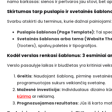
namo karkasas: sienos ir pertvaros jau stovi, bet apd
Skirtumas tarp puslapio ir svetainės šablon
Svarbu atskirti du terminus, kurie dažnai painiojami:
Puslapio šablonas (Page Template):
Tai spec
Svetainės šablonas arba tema (Website Th
(footers), spalvų paletės ir tipografijos.
Kodėl verslas renkasi šablonus: 3 esminiai 
Verslo pasaulyje laikas ir biudžetas yra kritiniai veik
Greitis:
Naudojant šabloną, pirminę svetainės v
programuotojas sukurs veikiančią svetainę.
Mažesnė investicija:
Individualaus dizaino kūr
kūrimą
ar reklamą.
Prognozuojamas rezultatas:
Jūs iš karto mat