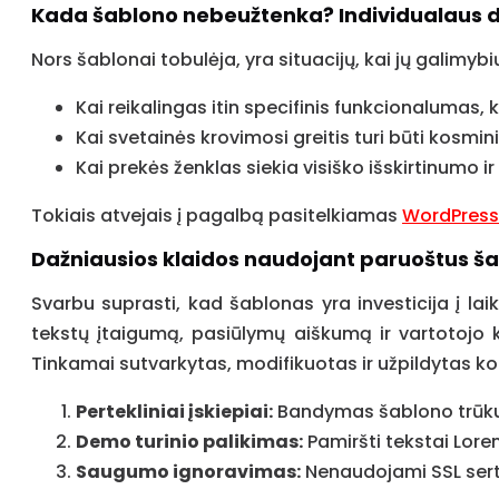
Kada šablono nebeužtenka? Individualaus di
Nors šablonai tobulėja, yra situacijų, kai jų galimy
Kai reikalingas itin specifinis funkcionalumas,
Kai svetainės krovimosi greitis turi būti kosmin
Kai prekės ženklas siekia visiško išskirtinumo
Tokiais atvejais į pagalbą pasitelkiamas
WordPress
Dažniausios klaidos naudojant paruoštus š
Svarbu suprasti, kad šablonas yra investicija į lai
tekstų įtaigumą, pasiūlymų aiškumą ir vartotojo k
Tinkamai sutvarkytas, modifikuotas ir užpildytas kokyb
Pertekliniai įskiepiai:
Bandymas šablono trūkumu
Demo turinio palikimas:
Pamiršti tekstai Lor
Saugumo ignoravimas:
Nenaudojami SSL serti