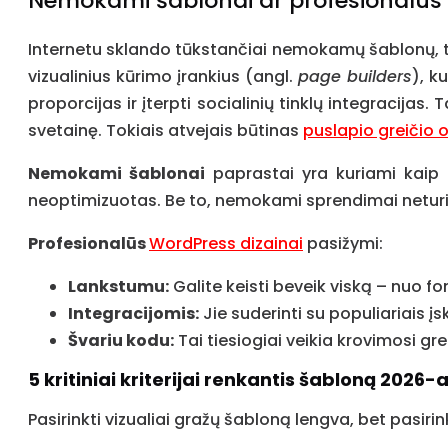
Nemokami šablonai ar profesionalus d
Internetu sklando tūkstančiai nemokamų šablonų, ta
vizualinius kūrimo įrankius (angl.
page builders
), k
proporcijas ir įterpti socialinių tinklų integracijas
svetainę. Tokiais atvejais būtinas
puslapio greičio
Nemokami šablonai
paprastai yra kuriami kaip 
neoptimizuotas. Be to, nemokami sprendimai neturi ti
Profesionalūs
WordPress dizainai
pasižymi:
Lankstumu:
Galite keisti beveik viską – nuo f
Integracijomis:
Jie suderinti su populiariais 
Švariu kodu:
Tai tiesiogiai veikia krovimosi gre
5 kritiniai kriterijai renkantis šabloną 2026-a
Pasirinkti vizualiai gražų šabloną lengva, bet pasirin