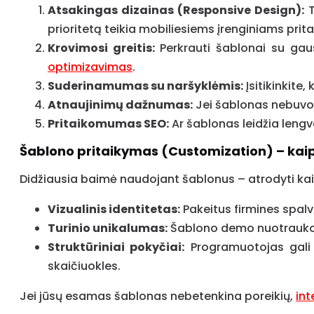
Atsakingas dizainas (Responsive Design):
T
prioritetą teikia mobiliesiems įrenginiams pri
Krovimosi greitis:
Perkrauti šablonai su gaus
optimizavimas
.
Suderinamumas su naršyklėmis:
Įsitikinkite
Atnaujinimų dažnumas:
Jei šablonas nebuvo a
Pritaikomumas SEO:
Ar šablonas leidžia lengv
Šablono pritaikymas (Customization) – kai
Didžiausia baimė naudojant šablonus – atrodyti kaip
Vizualinis identitetas:
Pakeitus firmines spalva
Turinio unikalumas:
Šablono demo nuotraukos tu
Struktūriniai pokyčiai:
Programuotojas gali 
skaičiuokles.
Jei jūsų esamas šablonas nebetenkina poreikių,
int