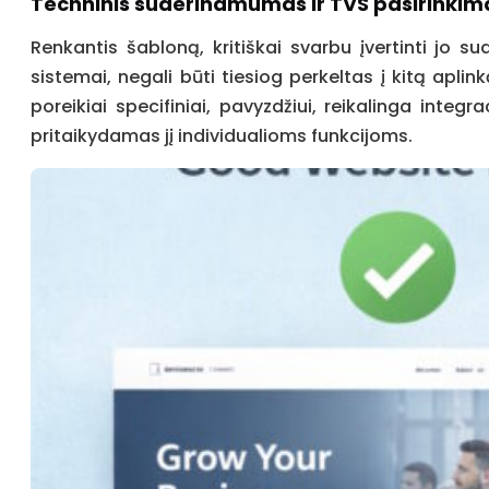
Techninis suderinamumas ir TVS pasirinkim
Renkantis šabloną, kritiškai svarbu įvertinti jo
sistemai, negali būti tiesiog perkeltas į kitą aplin
poreikiai specifiniai, pavyzdžiui, reikalinga integr
pritaikydamas jį individualioms funkcijoms.