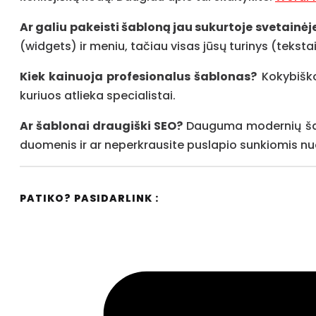
Ar galiu pakeisti šabloną jau sukurtoje svetainėj
(widgets) ir meniu, tačiau visas jūsų turinys (tekstai
Kiek kainuoja profesionalus šablonas?
Kokybiško
kuriuos atlieka specialistai.
Ar šablonai draugiški SEO?
Dauguma modernių šablo
duomenis ir ar neperkrausite puslapio sunkiomis n
PATIKO? PASIDARLINK :