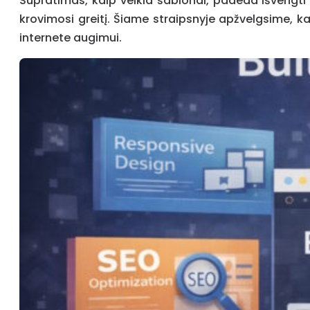
Supratimas, kaip veikia šablonai, padeda išvengti 
krovimosi greitį. Šiame straipsnyje apžvelgsime, kad
internete augimui.