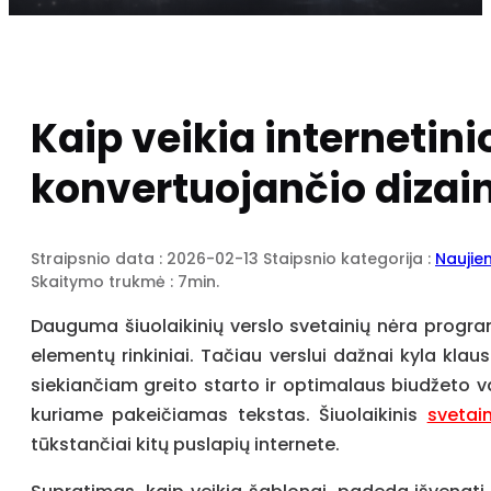
Kaip veikia internetini
konvertuojančio dizai
Straipsnio data : 2026-02-13
Staipsnio kategorija :
Naujie
Skaitymo trukmė : 7min.
Dauguma šiuolaikinių verslo svetainių nėra progra
elementų rinkiniai. Tačiau verslui dažnai kyla klau
siekiančiam greito starto ir optimalaus biudžeto v
kuriame pakeičiamas tekstas. Šiuolaikinis
svetai
tūkstančiai kitų puslapių internete.