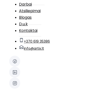
Darbai
Atsiliepimai
Blogas
D.u.k
Kontaktai
+370 619 35386
info@artix.lt