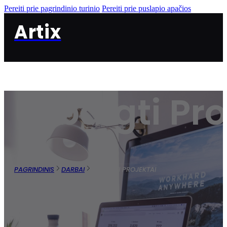
Pereiti prie pagrindinio turinio
Pereiti prie puslapio apačios
Artix
Užbaigti Pro
PAGRINDINIS
DARBAI
UŽBAIGTI PROJEKTAI