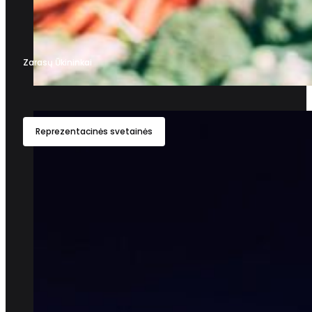
Zarasų Ūkininkai
Reprezentacinės svetainės