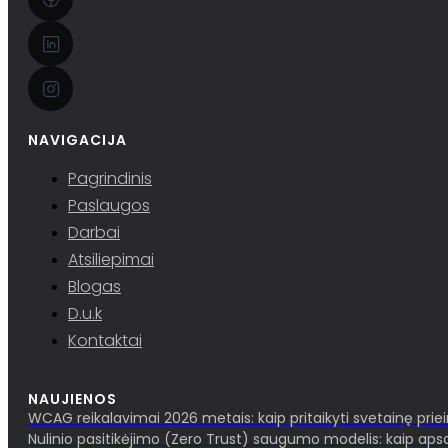
NAVIGACIJA
Pagrindinis
Paslaugos
Darbai
Atsiliepimai
Blogas
D.u.k
Kontaktai
NAUJIENOS
WCAG reikalavimai 2026 metais: kaip pritaikyti svetainę pri
Nulinio pasitikėjimo (Zero Trust) saugumo modelis: kaip aps