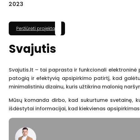
2023
Peržiūrėti projektą
Svajutis
Svajutis.lt – tai paprasta ir funkcionali elektroninė
patogią ir efektyvią apsipirkimo patirtį, kad galėt
minimalistiniu dizainu, kuris užtikrina malonią naršy
Mūsų komanda dirbo, kad sukurtume svetainę, kuri
išdėstytai informacijai, kad kiekvienas apsipirkima