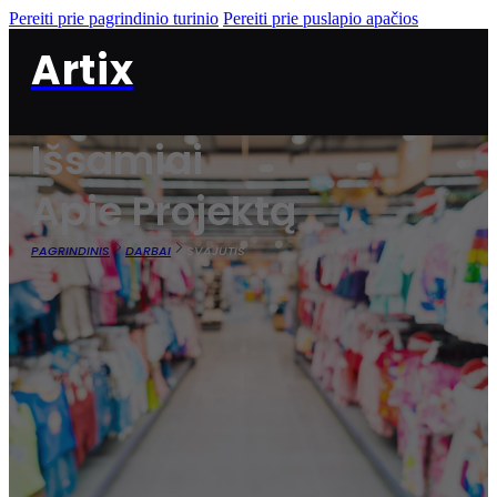
Pereiti prie pagrindinio turinio
Pereiti prie puslapio apačios
Artix
Išsamiai
Apie Projektą
PAGRINDINIS
DARBAI
SVAJUTIS