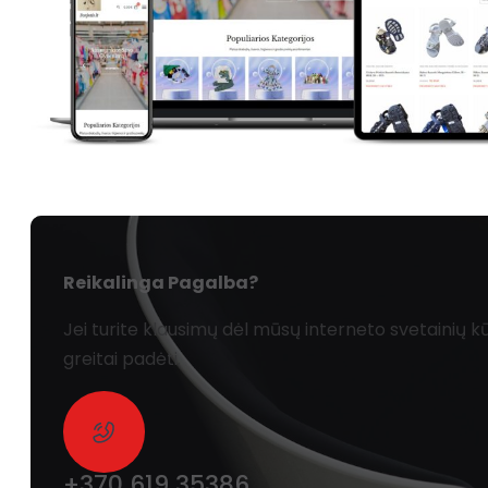
Reikalinga Pagalba?
Jei turite klausimų dėl mūsų interneto svetainių
greitai padėti.
+370 619 35386