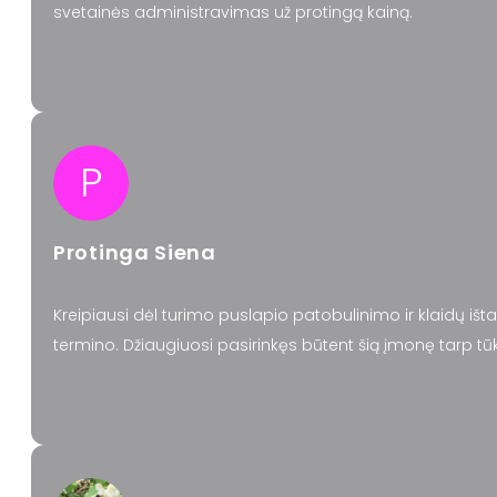
svetainės administravimas už protingą kainą.
P
Protinga Siena
Kreipiausi dėl turimo puslapio patobulinimo ir klaidų išt
termino. Džiaugiuosi pasirinkęs būtent šią įmonę tarp tūk