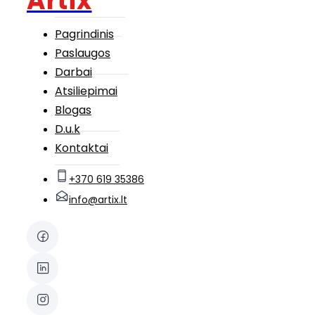
Artix
Pagrindinis
Paslaugos
Darbai
Atsiliepimai
Blogas
D.u.k
Kontaktai
+370 619 35386
info@artix.lt