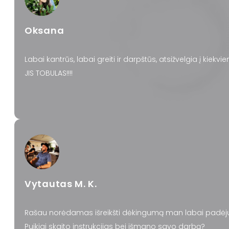
Oksana
Labai kantrūs, labai greiti ir darpštūs, atsižvelgia į kiek
JIS TOBULAS!!!!
Vytautas M. K.
Rašau norėdamas išreikšti dėkingumą man labai padėjus
Puikiai skaito instrukcijas bei išmano savo darbą?