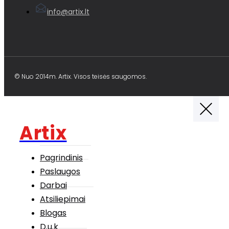
info@artix.lt
© Nuo 2014m. Artix. Visos teisės saugomos.
Artix
Pagrindinis
Paslaugos
Darbai
Atsiliepimai
Blogas
D.u.k