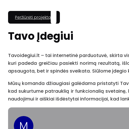
Peržiūrėti projektą
Tavo Įdegiui
Tavoidegiui.lt – tai internetinė parduotuvė, skirta v
kuri padeda greičiau pasiekti norimą rezultatą, išl
apsaugota, bet ir spindės sveikata. Siūlome įdegio k
Mūsų komanda džiaugiasi galėdama pristatyti Tavoide
kad sukurtume patrauklią ir funkcionalią svetainę, 
naudojimui ir aiškiai išdėstytai informacijai, kad lan
M