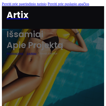
Pereiti prie pagrindinio turinio
Pereiti prie puslapio apačios
Artix
Išsamiai
Apie Projektą
PAGRINDINIS
DARBAI
TAVO ĮDEGIUI