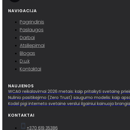
NAVIGACIJA
Pagrindinis
Paslaugos
Darbai
Atsiliepimai
Blogas
D.u.k
Kontaktai
NAUJIENOS
WCAG reikalavimai 2026 metais: kaip pritaikyti svetainę pri
Nulinio pasitikėjimo (Zero Trust) saugumo modelis: kaip aps
Kodėl pigi interneto svetainė verslui ilgainiui kainuoja brangia
KONTAKTAI
+370 619 35386