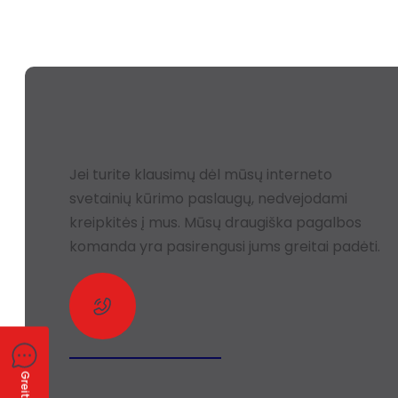
Reikalinga Pagalba?
Jei turite klausimų dėl mūsų interneto
svetainių kūrimo paslaugų, nedvejodami
kreipkitės į mus. Mūsų draugiška pagalbos
komanda yra pasirengusi jums greitai padėti.
+370 619 35386