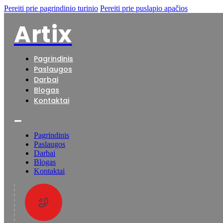
Pereiti prie pagrindinio turinio
Pereiti prie puslapio apačios
Artix
Pagrindinis
Paslaugos
Darbai
Blogas
Kontaktai
Pagrindinis
Paslaugos
Darbai
Blogas
Kontaktai