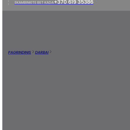
+370 619 35386
SKAMBINKITE BET KADA
Išsamiai
Apie Projektą
PAGRINDINIS
DARBAI
RWND