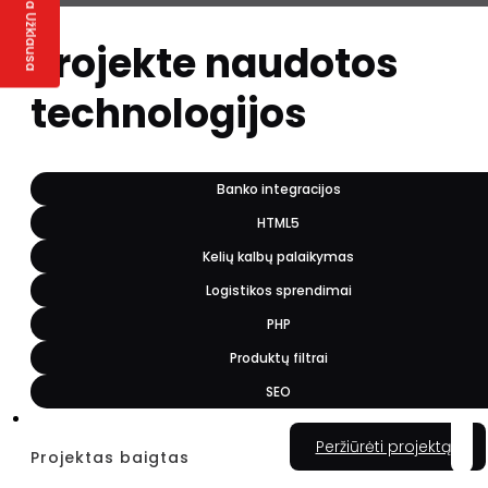
Greita Užklausa
Projekte naudotos
technologijos
Banko integracijos
HTML5
Kelių kalbų palaikymas
Logistikos sprendimai
PHP
Produktų filtrai
SEO
Peržiūrėti projektą
Projektas baigtas