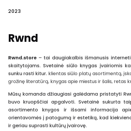
2023
Rwnd
Rwnd.store
– tai daugiakalbis išmanusis interneti
skaitytojams. Svetainė siūlo knygas įvairiomis kal
sunku rasti kitur.
klientas siūlo
platų asortimentą, įska
grožinę literatūrą, knygas apie miestus ir šalis, reta
Mūsų komanda džiaugiasi galėdama pristatyti Rwnd
buvo kruopščiai apgalvoti. Svetainė sukurta ta
asortimento knygos ir išsami informacija ap
orientavomės į patogumą ir estetiką, kad kiekvienas
ir geriau suprasti kultūrų įvairovę.