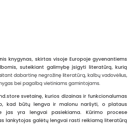
nis knygynas, skirtas visoje Europoje gyvenantiems
bomis, suteikiant galimybę įsigyti literatūrą, kurią
itant dabartinę negrožinę literatūrą, kalbų vadovėlius,
s knygas bei pagalbą vietiniams gamintojams.
.store svetainę, kurios dizainas ir funkcionalumas
ip, kad būtų lengva ir malonu naršyti, o plataus
ie jas yra lengvai pasiekiama. Kūrimo procese
 lankytojas galėtų lengvai rasti reikiamą literatūrą