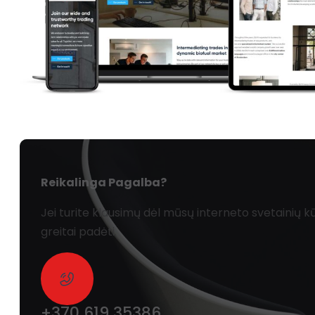
Reikalinga Pagalba?
Jei turite klausimų dėl mūsų interneto svetainių
greitai padėti.
+370 619 35386