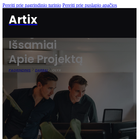
Pereiti prie pagrindinio turinio
Pereiti prie puslapio apačios
Artix
Išsamiai
Apie Projektą
PAGRINDINIS
DARBAI
OLYX