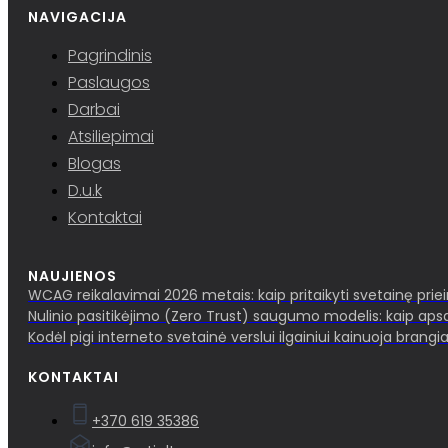
NAVIGACIJA
Pagrindinis
Paslaugos
Darbai
Atsiliepimai
Blogas
D.u.k
Kontaktai
NAUJIENOS
WCAG reikalavimai 2026 metais: kaip pritaikyti svetainę pri
Nulinio pasitikėjimo (Zero Trust) saugumo modelis: kaip aps
Kodėl pigi interneto svetainė verslui ilgainiui kainuoja brangia
KONTAKTAI
+370 619 35386