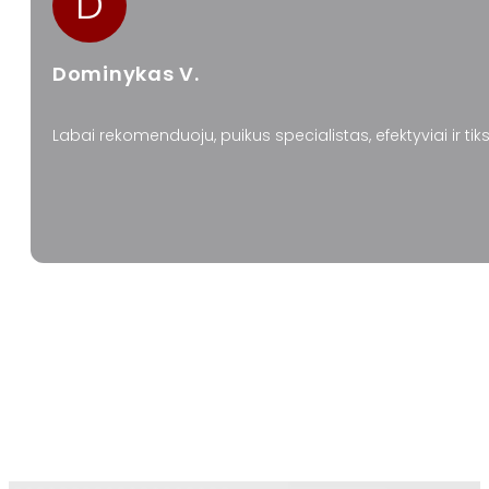
D
Dominykas V.
Labai rekomenduoju, puikus specialistas, efektyviai ir ti