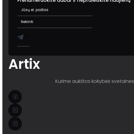
Prenumeruokite dabar ir nepraleiskite naujienų
Artix
Kurime aukštos kokybės svetaines i