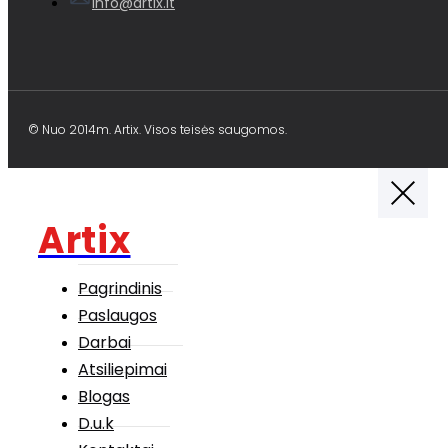
info@artix.lt
© Nuo 2014m. Artix. Visos teisės saugomos.
Artix
Pagrindinis
Paslaugos
Darbai
Atsiliepimai
Blogas
D.u.k