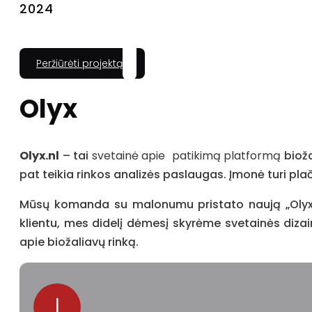
2024
Peržiūrėti projektą
Olyx
Olyx.nl
– tai
svetainė apie
patikim
ą
platform
ą
bioža
pat teikia rinkos analizės paslaugas. Įmonė turi pla
Mūsų komanda su malonumu pristato naują „Olyx.nl“
klientu, mes didelį dėmesį skyrėme svetainės dizain
apie biožaliavų rinką.
I