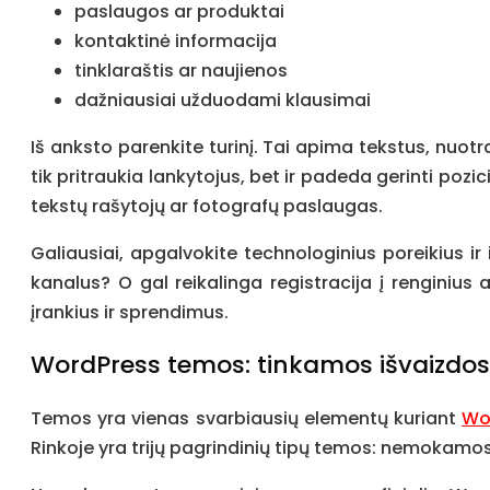
paslaugos ar produktai
kontaktinė informacija
tinklaraštis ar naujienos
dažniausiai užduodami klausimai
Iš anksto parenkite turinį. Tai apima tekstus, nuot
tik pritraukia lankytojus, bet ir padeda gerinti pozi
tekstų rašytojų ar fotografų paslaugas.
Galiausiai, apgalvokite technologinius poreikius ir
kanalus? O gal reikalinga registracija į renginius
įrankius ir sprendimus.
WordPress temos: tinkamos išvaizdos
Temos yra vienas svarbiausių elementų kuriant
Wo
Rinkoje yra trijų pagrindinių tipų temos: nemokamos