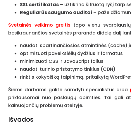
SSL sertifikatas
– užtikrina šifruotą ryšį tarp se
Reguliarūs saugumo auditai
– pažeidžiamumų
Svetainės veikimo greitis
tapo vienu svarbiausių
besikraunančios svetainės praranda didelę dalį la
naudoti spartinančiosios atmintinės (cache) į
optimizuoti paveikslėlių dydžius ir formatus
minimizuoti CSS ir JavaScript failus
naudoti turinio pristatymo tinklus (CDN)
rinktis kokybišką talpinimą, pritaikytą WordPre
Šiems darbams galite samdyti specialistus arba
priklausomai nuo paslaugų apimties. Tai gali at
kainuojančių problemų ateityje.
Išvados