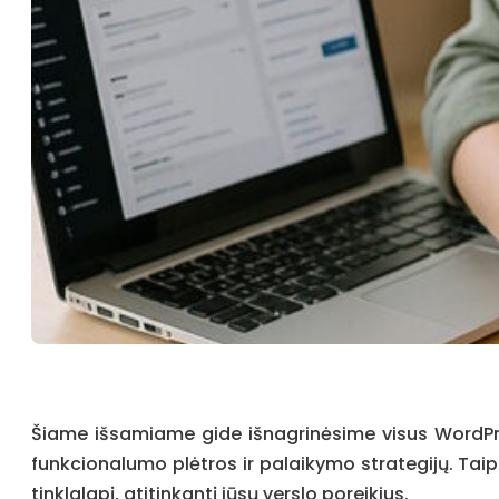
Šiame išsamiame gide išnagrinėsime visus WordPre
funkcionalumo plėtros ir palaikymo strategijų. Taip
tinklalapį, atitinkantį jūsų verslo poreikius.