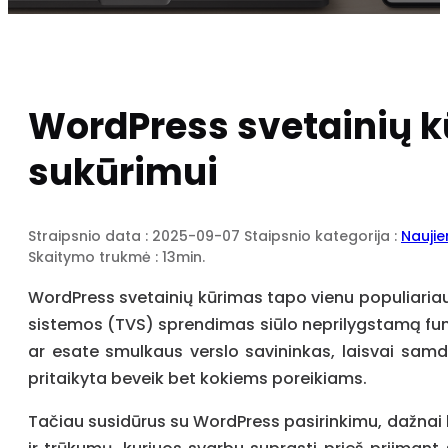
WordPress svetainių kū
sukūrimui
Straipsnio data : 2025-09-07
Staipsnio kategorija :
Nauji
Skaitymo trukmė : 13min.
WordPress svetainių kūrimas tapo vienu populiariausi
sistemos (TVS) sprendimas siūlo neprilygstamą funkc
ar esate smulkaus verslo savininkas, laisvai samd
pritaikyta beveik bet kokiems poreikiams.
Tačiau susidūrus su WordPress pasirinkimu, dažnai k