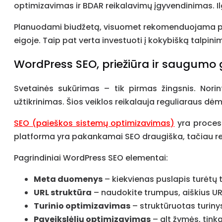
optimizavimas ir BDAR reikalavimų įgyvendinimas. Ilg
Planuodami biudžetą, visuomet rekomenduojama pasi
eigoje. Taip pat verta investuoti į kokybišką talpinimą
WordPress SEO, priežiūra ir saugumo g
Svetainės sukūrimas – tik pirmas žingsnis. Norin
užtikrinimas. Šios veiklos reikalauja reguliaraus dėmes
SEO (paieškos sistemų optimizavimas)
yra procesa
platforma yra pakankamai SEO draugiška, tačiau rei
Pagrindiniai WordPress SEO elementai:
Meta duomenys
– kiekvienas puslapis turėtų t
URL struktūra
– naudokite trumpus, aiškius URL
Turinio optimizavimas
– struktūruotas turinys
Paveikslėlių optimizavimas
– alt žymės, tink