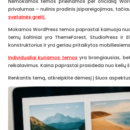
Nemokamos temos prieinamos per oficialią WordP
privalumas – nulinis pradinis įsipareigojimas, tačia
svetainės greitį.
Mokamos WordPress temos paprastai kainuoja nuo 30 
temų šaltiniai yra ThemeForest, StudioPress ir 
konstruktorius ir yra geriau pritaikytos mobiliesiem
Individualiai kuriamos temos
yra brangiausias, bet 
reikalavimus. Kaina paprastai prasideda nuo kelių š
Renkantis temą, atkreipkite dėmesį į šiuos aspektus