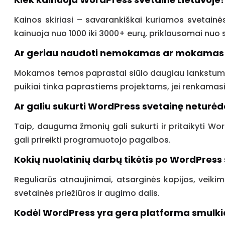
Kainos skiriasi – savarankiškai kuriamos svetain
kainuoja nuo 1000 iki 3000+ eurų, priklausomai nuo s
Ar geriau naudoti nemokamas ar mokamas
Mokamos temos paprastai siūlo daugiau lankstumo, 
puikiai tinka paprastiems projektams, jei renkamasi 
Ar galiu sukurti WordPress svetainę netur
Taip, dauguma žmonių gali sukurti ir pritaikyti W
gali prireikti programuotojo pagalbos.
Kokių nuolatinių darbų tikėtis po WordPress
Reguliarūs atnaujinimai, atsarginės kopijos, veiki
svetainės priežiūros ir augimo dalis.
Kodėl WordPress yra gera platforma smulki