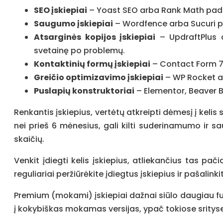
SEO įskiepiai
– Yoast SEO arba Rank Math paded
Saugumo įskiepiai
– Wordfence arba Sucuri pa
Atsarginės kopijos įskiepiai
– UpdraftPlus a
svetainę po problemų.
Kontaktinių formų įskiepiai
– Contact Form 7 a
Greičio optimizavimo įskiepiai
– WP Rocket ar
Puslapių konstruktoriai
– Elementor, Beaver Bu
Renkantis įskiepius, vertėtų atkreipti dėmesį į kelis 
nei prieš 6 mėnesius, gali kilti suderinamumo ir sa
skaičių.
Venkit įdiegti kelis įskiepius, atliekančius tas pač
reguliariai peržiūrėkite įdiegtus įskiepius ir pašal
Premium (mokami) įskiepiai dažnai siūlo daugiau fun
į kokybiškas mokamas versijas, ypač tokiose sritys