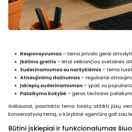
Responsyvumas
– tema privalo gerai atrodyt
Įkėlimo greitis
– lėtai veikiančios svetainės at
Suderinamumas su naršyklėmis
– tema turėt
Atnaujinimų dažnumas
– reguliariai atnauj
Įskiepių suderinamumas
– ypač su populiaria
Palaikymo kokybė
– geras techninis palaikym
Galiausiai, pasirinkta tema turėtų atitikti jūsų ver
konservatyvią temą, o kūrybinė agentūra gali sau lei
Būtini įskiepiai ir funkcionalumas š