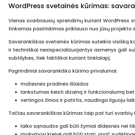
WordPress svetainės kūrimas: savar
Vienas svarbiausių sprendimų kuriant WordPress sve
tinkamas pasirinkimas priklauso nuo jūsų projekto sp
Savarankiškas svetainės kūrimas suteikia visišką kont
ir techniškai nesispecializuojantys asmenys gali suk
subtilybes, tiek faktiškai kuriant tinklalapį.
Pagrindiniai savarankiško kūrimo privalumai:
mažesnės pradinės išlaidos
lankstumas keisti dizainą ir funkcionalumą bet
vertingos žinios ir patirtis, naudinga ilguoju lai
Tačiau savarankiškas kūrimas taip pat turi svarbių
laiko sąnaudos gali būti žymiai didesnės nei ti
mokymosi kreivė gali būti stati, ypač sudėtin