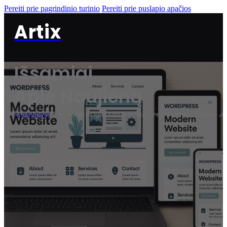
Pereiti prie pagrindinio turinio
Pereiti prie puslapio apačios
Artix
Išsamiai
Apie Naujieną
PAGRINDINIS
WORDPRESS SVETAINIŲ KŪRIMAS: PROFESIONALUS GIDAS JŪ