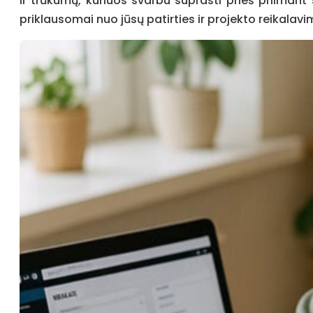
ir trūkumų, kuriuos svarbu suprasti prieš priimant 
priklausomai nuo jūsų patirties ir projekto reikalavi