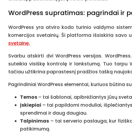
WordPress supratimas: pagrindai ir p
WordPress yra atviro kodo turinio valdymo sistema, 
komercijos svetainių. Ši platforma išsiskiria savo
svetainę.
Svarbu atskirti dvi WordPress versijas. WordPress.
suteikia visiškę kontrolę ir lankstumą. Tuo tar
tačiau užtikrina paprastesnį pradžios tašką naujo
Pagrindiniai WordPress elementai, kuriuos būtina su
Temos
– tai šablonai, apibrėžiantys jūsų svet
Įskiepiai
– tai papildomi moduliai, išplečiantys
sprendimai ir daug daugiau.
Talpinimas
– tai serverio paslauga, kur fiziš
patikimumą.