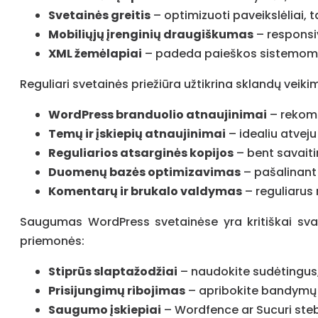
Svetainės greitis
– optimizuoti paveikslėliai,
Mobiliųjų įrenginių draugiškumas
– responsi
XML žemėlapiai
– padeda paieškos sistemoms 
Reguliari svetainės priežiūra užtikrina sklandų veiki
WordPress branduolio atnaujinimai
– rekome
Temų ir įskiepių atnaujinimai
– idealiu atvej
Reguliarios atsarginės kopijos
– bent savaiti
Duomenų bazės optimizavimas
– pašalinant 
Komentarų ir brukalo valdymas
– reguliarus
Saugumas WordPress svetainėse yra kritiškai sva
priemonės:
Stiprūs slaptažodžiai
– naudokite sudėtingus, 
Prisijungimų ribojimas
– apribokite bandymų sk
Saugumo įskiepiai
– Wordfence ar Sucuri stebi 