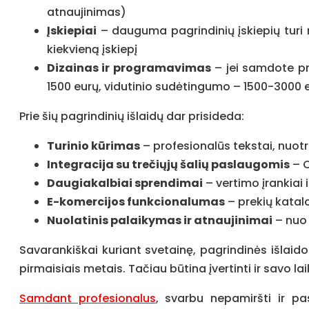
atnaujinimas)
Įskiepiai
– dauguma pagrindinių įskiepių turi 
kiekvieną įskiepį
Dizainas ir programavimas
– jei samdote pro
1500 eurų, vidutinio sudėtingumo – 1500-3000 e
Prie šių pagrindinių išlaidų dar prisideda:
Turinio kūrimas
– profesionalūs tekstai, nuotr
Integracija su trečiųjų šalių paslaugomis
– C
Daugiakalbiai sprendimai
– vertimo įrankiai 
E-komercijos funkcionalumas
– prekių katal
Nuolatinis palaikymas ir atnaujinimai
– nuo 
Savarankiškai kuriant svetainę, pagrindinės išlaid
pirmaisiais metais. Tačiau būtina įvertinti ir savo
Samdant profesionalus
, svarbu nepamiršti ir pas