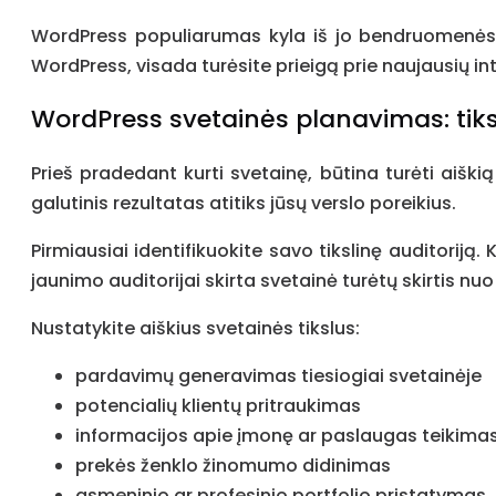
WordPress populiarumas kyla iš jo bendruomenės – 
WordPress, visada turėsite prieigą prie naujausių int
WordPress svetainės planavimas: tiksla
Prieš pradedant kurti svetainę, būtina turėti aiškią
galutinis rezultatas atitiks jūsų verslo poreikius.
Pirmiausiai identifikuokite savo tikslinę auditoriją.
jaunimo auditorijai skirta svetainė turėtų skirtis nuo
Nustatykite aiškius svetainės tikslus:
pardavimų generavimas tiesiogiai svetainėje
potencialių klientų pritraukimas
informacijos apie įmonę ar paslaugas teikima
prekės ženklo žinomumo didinimas
asmeninio ar profesinio portfolio pristatymas