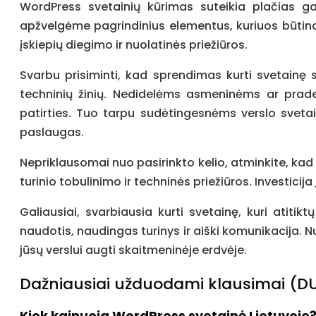
WordPress svetainių kūrimas suteikia plačias g
apžvelgėme pagrindinius elementus, kuriuos būtina 
įskiepių diegimo ir nuolatinės priežiūros.
Svarbu prisiminti, kad sprendimas kurti svetainę s
techninių žinių. Nedidelėms asmeninėms ar prade
patirties. Tuo tarpu sudėtingesnėms verslo sveta
paslaugas.
Nepriklausomai nuo pasirinkto kelio, atminkite, kad 
turinio tobulinimo ir techninės priežiūros. Investic
Galiausiai, svarbiausia kurti svetainę, kuri atitik
naudotis, naudingas turinys ir aiški komunikacija. N
jūsų verslui augti skaitmeninėje erdvėje.
Dažniausiai užduodami klausimai (D
Kiek kainuoja WordPress svetainė Lietuvoje