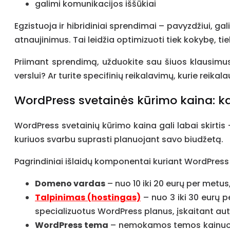
galimi komunikacijos iššūkiai
Egzistuoja ir hibridiniai sprendimai – pavyzdžiui, g
atnaujinimus. Tai leidžia optimizuoti tiek kokybę, tie
Priimant sprendimą, užduokite sau šiuos klausimus:
verslui? Ar turite specifinių reikalavimų, kurie reik
WordPress svetainės kūrimo kaina: k
WordPress svetainių kūrimo kaina gali labai skirtis 
kuriuos svarbu suprasti planuojant savo biudžetą.
Pagrindiniai išlaidų komponentai kuriant WordPress
Domeno vardas
– nuo 10 iki 20 eurų per metu
Talpinimas (hostingas)
– nuo 3 iki 30 eurų p
specializuotus WordPress planus, įskaitant aut
WordPress tema
– nemokamos temos kainuoja 0