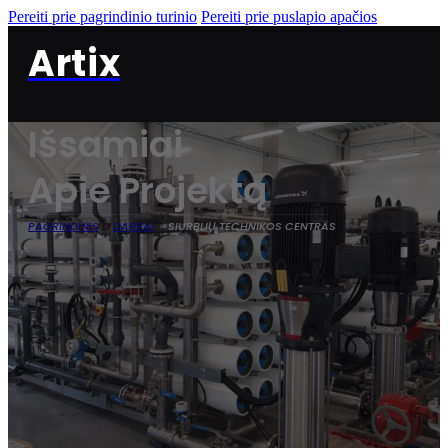
Pereiti prie pagrindinio turinio
Pereiti prie puslapio apačios
Artix
Išsamiai
Apie Projektą
PAGRINDINIS
DARBAI
SIURBLIŲ TECHNIKOS CENTRAS