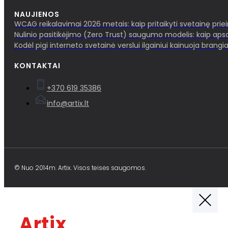
NAUJIENOS
WCAG reikalavimai 2026 metais: kaip pritaikyti svetainę pri
Nulinio pasitikėjimo (Zero Trust) saugumo modelis: kaip aps
Kodėl pigi interneto svetainė verslui ilgainiui kainuoja brangia
KONTAKTAI
+370 619 35386
info@artix.lt
© Nuo 2014m. Artix. Visos teisės saugomos.
Artix