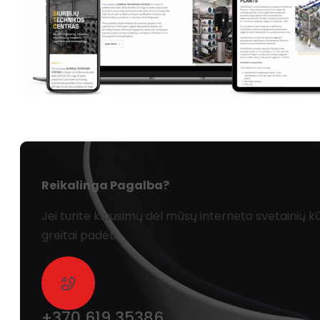
Reikalinga Pagalba?
Jei turite klausimų dėl mūsų interneto svetainių
greitai padėti.
+370 619 35386