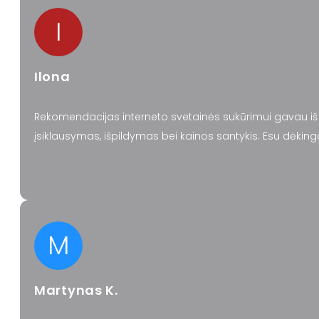
I
Ilona
Rekomendacijas interneto svetainės sukūrimui gavau iš 
įsiklausymas, išpildymas bei kainos santykis. Esu dėk
M
Martynas K.