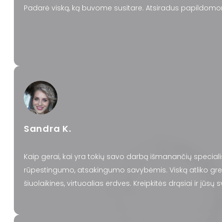
Padarė viską, ką buvome susitare. Atsiradus papildomo
Sandra K.
Kaip gerai, kai yra tokių savo darbą išmanančių speciali
rūpestingumo, atsakingumo savybėmis. Viską atliko greitai
šiuolaikines, virtuoalias erdves. Kreipkitės drąsiai ir jūsų 