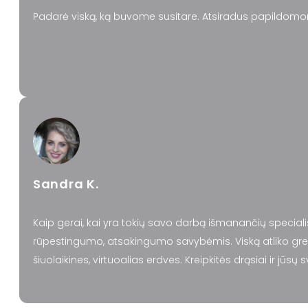
Padarė viską, ką buvome susitare. Atsiradus papildomo
Sandra K.
Kaip gerai, kai yra tokių savo darbą išmanančių speciali
rūpestingumo, atsakingumo savybėmis. Viską atliko greitai
šiuolaikines, virtuoalias erdves. Kreipkitės drąsiai ir jūsų 