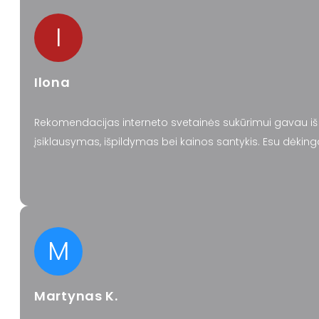
I
Ilona
Rekomendacijas interneto svetainės sukūrimui gavau iš 
įsiklausymas, išpildymas bei kainos santykis. Esu dėk
M
Martynas K.