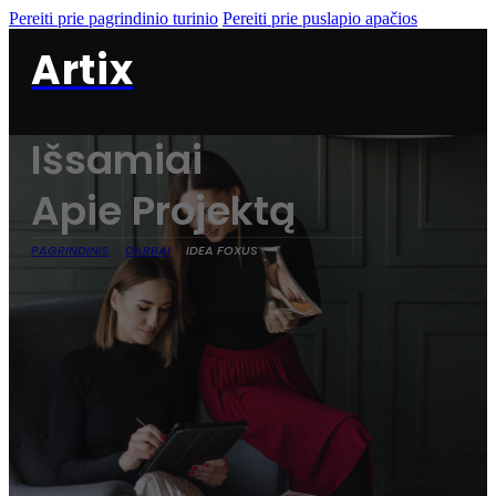
Pereiti prie pagrindinio turinio
Pereiti prie puslapio apačios
Artix
Išsamiai
Apie Projektą
PAGRINDINIS
DARBAI
IDEA FOXUS