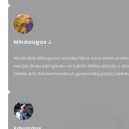
Mindaugas J.
Nuoširdžiai džiaugiuosi suradęs tikrus savo srities profes
nes jau žinau, kad gausiu ne tuščiai atliktą užduotį, o ats
Didelis Ačiū Artix komandai už geranorišką požiūrį, lank
Edvardas