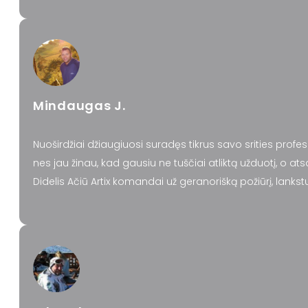
Mindaugas J.
Nuoširdžiai džiaugiuosi suradęs tikrus savo srities profes
nes jau žinau, kad gausiu ne tuščiai atliktą užduotį, o ats
Didelis Ačiū Artix komandai už geranorišką požiūrį, lank