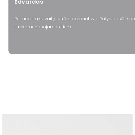
Edvardas
Per nepilną savaitę sukūrė parduotuvę. Patys pasiūlė ge
ir rekomenduojame kitiem.