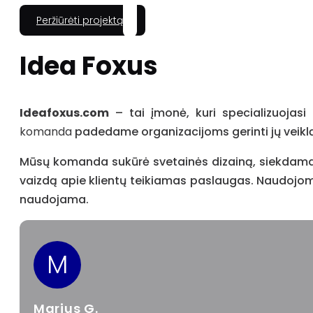
Peržiūrėti projektą
Idea Foxus
Ideafoxus.com
– tai įmonė, kuri specializuojasi
komanda
padedame organizacijoms gerinti jų veiklą, 
Mūsų komanda sukūrė svetainės dizainą, siekdama mo
vaizdą apie klientų teikiamas paslaugas. Naudojome
naudojama.
M
Marius G.