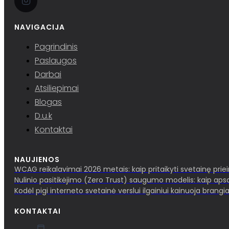
NAVIGACIJA
Pagrindinis
Paslaugos
Darbai
Atsiliepimai
Blogas
D.u.k
Kontaktai
NAUJIENOS
WCAG reikalavimai 2026 metais: kaip pritaikyti svetainę pri
Nulinio pasitikėjimo (Zero Trust) saugumo modelis: kaip aps
Kodėl pigi interneto svetainė verslui ilgainiui kainuoja brangia
KONTAKTAI