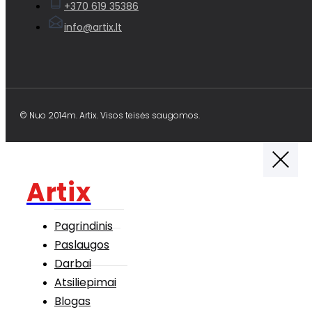
+370 619 35386
info@artix.lt
© Nuo 2014m. Artix. Visos teisės saugomos.
Artix
Pagrindinis
Paslaugos
Darbai
Atsiliepimai
Blogas