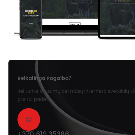
Reikalinga Pagalba?
Jei turite klausimų dėl mūsų interneto svetainių
greitai padėti.
+370 619 35386