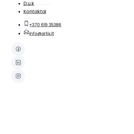
D.u.k
Kontaktai
+370 619 35386
info@artix.lt