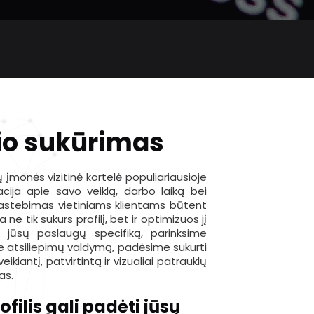
lio sukūrimas
ų įmonės vizitinė kortelė populiariausioje
cija apie savo veiklą, darbo laiką bei
pastebimas vietiniams klientams būtent
e tik sukurs profilį, bet ir optimizuos jį
 į jūsų paslaugų specifiką, parinksime
ie atsiliepimų valdymą, padėsime sukurti
ikiantį, patvirtintą ir vizualiai patrauklų
as.
filis gali padėti jūsų