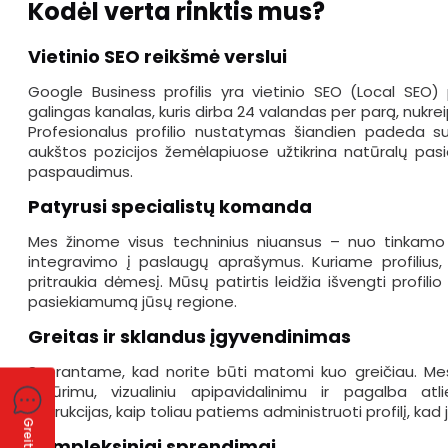
Kodėl verta rinktis mus?
Vietinio SEO reikšmė verslui
Google Business profilis yra vietinio SEO (Local SEO
galingas kanalas, kuris dirba 24 valandas per parą, nukreip
Profesionalus profilio nustatymas šiandien padeda su
aukštos pozicijos žemėlapiuose užtikrina natūralų p
paspaudimus.
Patyrusi specialistų komanda
Mes žinome visus techninius niuansus – nuo tinkamo a
integravimo į paslaugų aprašymus. Kuriame profilius, k
pritraukia dėmesį. Mūsų patirtis leidžia išvengti profilio
pasiekiamumą jūsų regione.
Greitas ir sklandus įgyvendinimas
Suprantame, kad norite būti matomi kuo greičiau. Me
sukūrimu, vizualiniu apipavidalinimu ir pagalba atli
instrukcijas, kaip toliau patiems administruoti profilį, kad ji
Kompleksiniai sprendimai