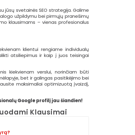
 su jūsų svetainės SEO strategija. Galime
atalogo užpildymu bei pirmųjų pranešimų
mo klausimams – vienas profesionalus
kiekvienam klientui rengiame individualų
kti atsiliepimus ir kaip į juos teisingai
nis kiekvienam verslui, norinčiam būti
lapyje, bet ir galingas pasitikėjimo bei
gausite maksimaliai optimizuotą įvaizdį,
sionalų Google profilį jau šiandien!
žduodami Klausimai
yrą?