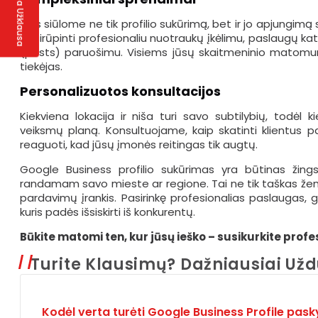
Greita Užklausa
Mes siūlome ne tik profilio sukūrimą, bet ir jo apjungimą
pasirūpinti profesionaliu nuotraukų įkėlimu, paslaugų k
(posts) paruošimu. Visiems jūsų skaitmeninio matomu
tiekėjas.
Personalizuotos konsultacijos
Kiekviena lokacija ir niša turi savo subtilybių, todėl 
veiksmų planą. Konsultuojame, kaip skatinti klientus pali
reaguoti, kad jūsų įmonės reitingas tik augtų.
Google Business profilio sukūrimas yra būtinas žings
randamam savo mieste ar regione. Tai ne tik taškas žemė
pardavimų įrankis. Pasirinkę profesionalias paslaugas, 
kuris padės išsiskirti iš konkurentų.
Būkite matomi ten, kur jūsų ieško – susikurkite profe
Turite Klausimų? Dažniausiai U
Kodėl verta turėti Google Business Profile pask