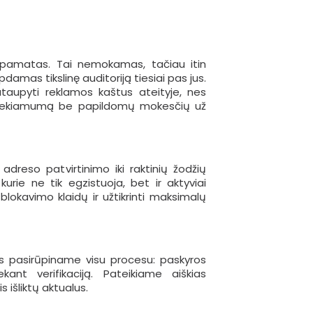
) pamatas. Tai nemokamas, tačiau itin
damas tikslinę auditoriją tiesiai pas jus.
taupyti reklamos kaštus ateityje, nes
asiekiamumą be papildomų mokesčių už
dreso patvirtinimo iki raktinių žodžių
urie ne tik egzistuoja, bet ir aktyviai
 blokavimo klaidų ir užtikrinti maksimalų
s pasirūpiname visu procesu: paskyros
ekant verifikaciją. Pateikiame aiškias
s išliktų aktualus.