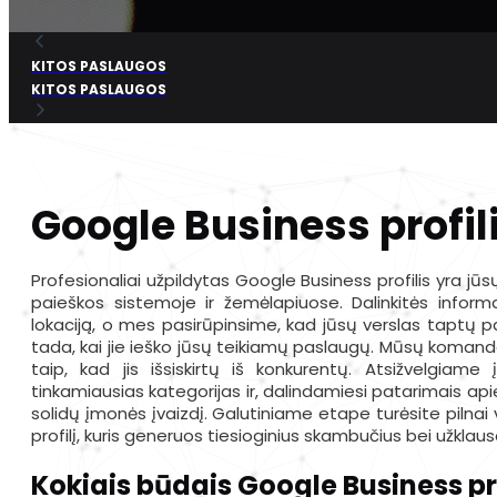
KITOS PASLAUGOS
KITOS PASLAUGOS
Google Business profi
Profesionaliai užpildytas Google Business profilis yra jūs
paieškos sistemoje ir žemėlapiuose. Dalinkitės informa
lokaciją, o mes pasirūpinsime, kad jūsų verslas taptų 
tada, kai jie ieško jūsų teikiamų paslaugų. Mūsų komanda n
taip, kad jis išsiskirtų iš konkurentų. Atsižvelgiame
tinkamiausias kategorijas ir, dalindamiesi patarimais ap
solidų įmonės įvaizdį. Galutiniame etape turėsite pilnai ve
profilį, kuris generuos tiesioginius skambučius bei užklaus
Kokiais būdais Google Business pro