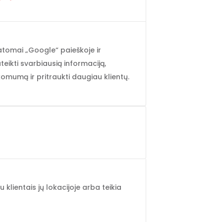
atomai „Google“ paieškoje ir
eikti svarbiausią informaciją,
nkomumą ir pritraukti daugiau klientų.
su klientais jų lokacijoje arba teikia