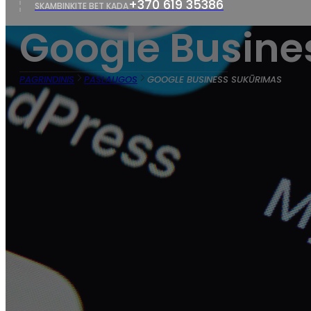
+370 619 35386
SKAMBINKITE BET KADA
Google Busine
PAGRINDINIS
PASLAUGOS
GOOGLE BUSINESS SUKŪRIMAS