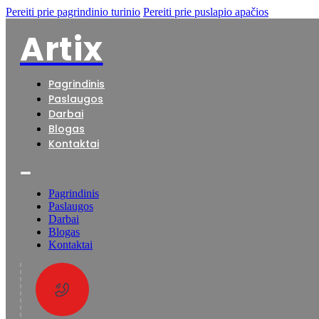
Pereiti prie pagrindinio turinio
Pereiti prie puslapio apačios
Artix
Pagrindinis
Paslaugos
Darbai
Blogas
Kontaktai
Pagrindinis
Paslaugos
Darbai
Blogas
Kontaktai