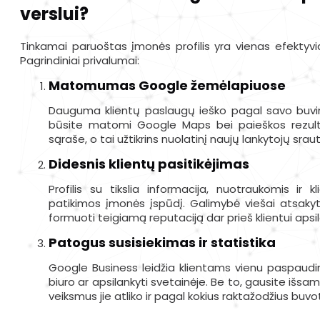
verslui?
Tinkamai paruoštas įmonės profilis yra vienas efektyviaus
Pagrindiniai privalumai:
Matomumas Google žemėlapiuose
Dauguma klientų paslaugų ieško pagal savo buvim
būsite matomi Google Maps bei paieškos rezulta
sąraše, o tai užtikrins nuolatinį naujų lankytojų srau
Didesnis klientų pasitikėjimas
Profilis su tikslia informacija, nuotraukomis ir kl
patikimos įmonės įspūdį. Galimybė viešai atsakyti 
formuoti teigiamą reputaciją dar prieš klientui apsi
Patogus susisiekimas ir statistika
Google Business leidžia klientams vienu paspaudimu
biuro ar apsilankyti svetainėje. Be to, gausite išsami
veiksmus jie atliko ir pagal kokius raktažodžius bu