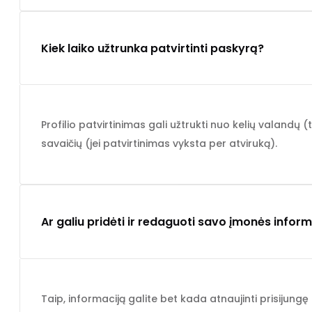
Kiek laiko užtrunka patvirtinti paskyrą?
Profilio patvirtinimas gali užtrukti nuo kelių valandų (t
savaičių (jei patvirtinimas vyksta per atviruką).
Ar galiu pridėti ir redaguoti savo įmonės info
Taip, informaciją galite bet kada atnaujinti prisijung