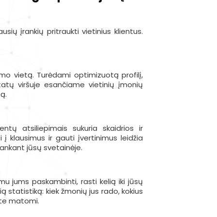
ių įrankių pritraukti vietinius klientus.
o vietą. Turėdami optimizuotą profilį,
tų viršuje esančiame vietinių įmonių
tą.
ientų atsiliepimais sukuria skaidrios ir
į klausimus ir gauti įvertinimus leidžia
lankant jūsų svetainėje.
 jums paskambinti, rasti kelią iki jūsų
ą statistiką: kiek žmonių jus rado, kokius
vote matomi.