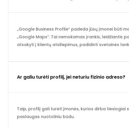
„Google Business Profile“ padeda jūsų įmonei būti m
„Google Maps“. Tai nemokamas įrankis, leidžiantis pat
atsakyti į klientų atsiliepimus, padidinti svetainės la
Ar galiu turėti profilį, jei neturiu fizinio adreso?
Taip, profilį gali turėti įmonės, kurios dirba tiesiogiai 
paslaugas nuotoliniu būdu.