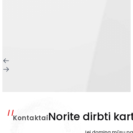
Norite dirbti kar
Kontaktai
Jei domina mūsų pas