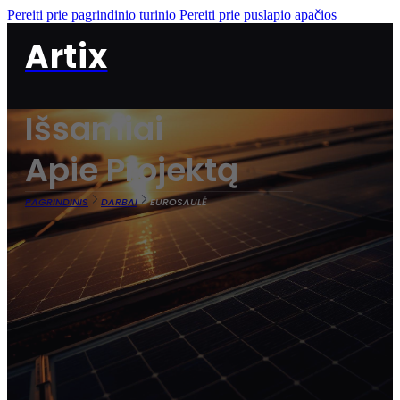
Pereiti prie pagrindinio turinio
Pereiti prie puslapio apačios
Artix
Išsamiai
Apie Projektą
PAGRINDINIS
DARBAI
EUROSAULĖ