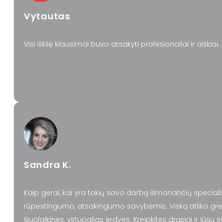
Vytautas
Visi iškilę klausimai buvo atsakyti profesionaliai ir aiški
Sandra K.
Kaip gerai, kai yra tokių savo darbą išmanančių speciali
rūpestingumo, atsakingumo savybėmis. Viską atliko greitai
šiuolaikines, virtuoalias erdves. Kreipkitės drąsiai ir jūsų 