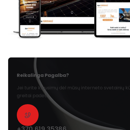
Reikalinga Pagalba?
Jei turite klausimų dėl mūsų interneto svetainių
greitai padėti.
+370 619 35386