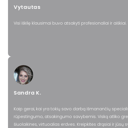
Vytautas
Visi iškilę klausimai buvo atsakyti profesionaliai ir aiški
Sandra K.
Kaip gerai, kai yra tokių savo darbą išmanančių speciali
rūpestingumo, atsakingumo savybėmis. Viską atliko greitai
šiuolaikines, virtuoalias erdves. Kreipkitės drąsiai ir jūsų 