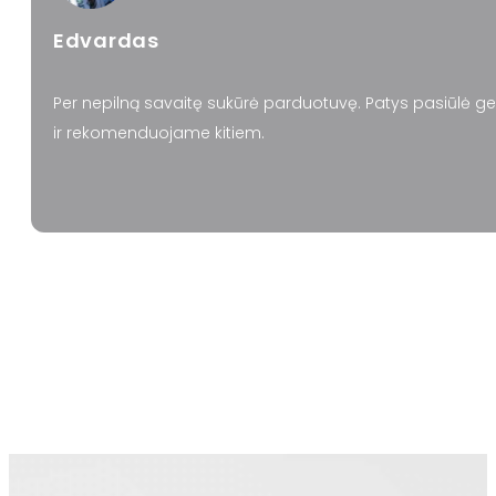
Edvardas
Per nepilną savaitę sukūrė parduotuvę. Patys pasiūlė ge
ir rekomenduojame kitiem.