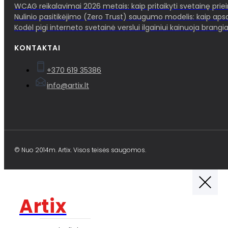
WCAG reikalavimai 2026 metais: kaip pritaikyti svetainę pri
Nulinio pasitikėjimo (Zero Trust) saugumo modelis: kaip aps
Kodėl pigi interneto svetainė verslui ilgainiui kainuoja brangia
KONTAKTAI
+370 619 35386
info@artix.lt
© Nuo 2014m. Artix. Visos teisės saugomos.
Artix