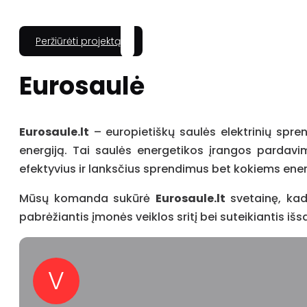
Peržiūrėti projektą
Eurosaulė
Eurosaule.lt
– europietiškų saulės elektrinių spren
energiją. Tai saulės energetikos įrangos pardavim
efektyvius ir lanksčius sprendimus bet kokiems ener
Mūsų komanda sukūrė
Eurosaule.lt
svetainę, kad
pabrėžiantis įmonės veiklos sritį bei suteikiantis i
V