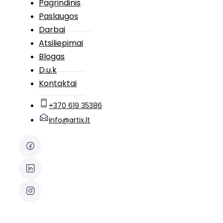
Pagrindinis
Paslaugos
Darbai
Atsiliepimai
Blogas
D.u.k
Kontaktai
+370 619 35386
info@artix.lt