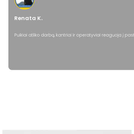
Renata K.
Puikiai atliko darbą, kantriai ir operatyviai reaguoja į pa