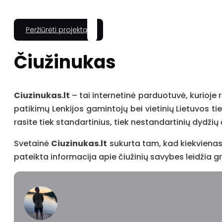
Peržiūrėti projektą
Čiužinukas
Ciuzinukas.lt
– tai internetinė parduotuvė, kurioje r
patikimų Lenkijos gamintojų bei vietinių Lietuvos ti
rasite tiek standartinius, tiek nestandartinių dydžių
Svetainė
Ciuzinukas.lt
sukurta tam, kad kiekvienas 
pateikta informacija apie čiužinių savybes leidžia gre