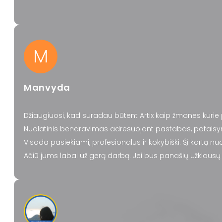
M
Manvyda
Džiaugiuosi, kad suradau būtent Artix kaip žmones kurie
Nuolatinis bendravimas adresuojant pastabas, pataisy
Visada pasiekiami, profesionalūs ir kokybiški. Šį kartą nu
Ačiū jums labai už gerą darbą. Jei bus panašių užklausų i