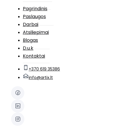
Pagrindinis
Paslaugos
Darbai
Atsiliepimai
Blogas
D.u.k
Kontaktai
+370 619 35386
info@artix.lt