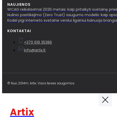
NAUJIENOS
WCAG reikalavimai 2026 metais: kaip pritaikyti svetainę pri
Nulinio pasitikėjimo (Zero Trust) saugumo modelis: kaip aps
Kodėl pigi interneto svetainė verslui ilgainiui kainuoja brangia
KONTAKTAI
+370 619 35386
info@artix.lt
© Nuo 2014m. Artix. Visos teisės saugomos.
Artix