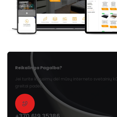
Reikalinga Pagalba?
Jei turite klausimų dėl mūsų interneto svetainių
greitai padėti.
+370 619 35386